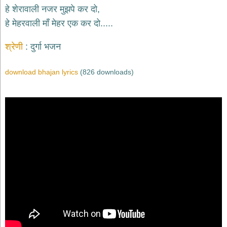
भजन
हे शेरावाली नजर मुझपे कर दो,
raam
bhajans
हे मेहरवाली माँ मेहर एक कर दो.....
गुरुदेव
भजन
श्रेणी
दुर्गा भजन
gurudev
bhajans
download bhajan lyrics
(826 downloads)
विविध
भजन
miscellaneous
bhajans
विष्णु
भजन
vishnu
bhajans
बाबा
बालक
नाथ
भजन
baba
balak
nath
bhajans