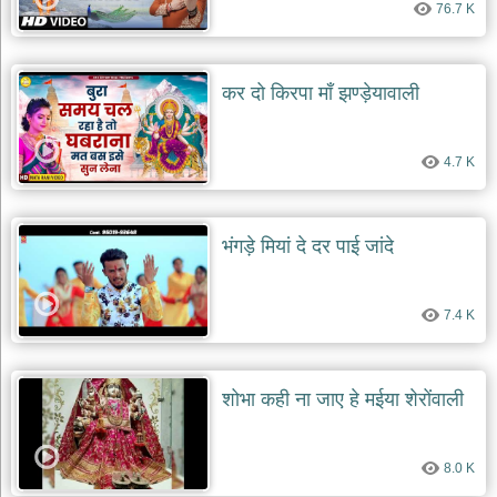
दयाल
76.7 K
भजन
bawa
lal
dayal
कर दो किरपा माँ झण्ड़ेयावाली
bhajans
शनि
देव
4.7 K
भजन
shani
dev
bhajans
भंगड़े मियां दे दर पाई जांदे
आज
का
भजन
7.4 K
bhajan
of
the
day
शोभा कही ना जाए हे मईया शेरोंवाली
भजन
जोड़ें
add
8.0 K
bhajans