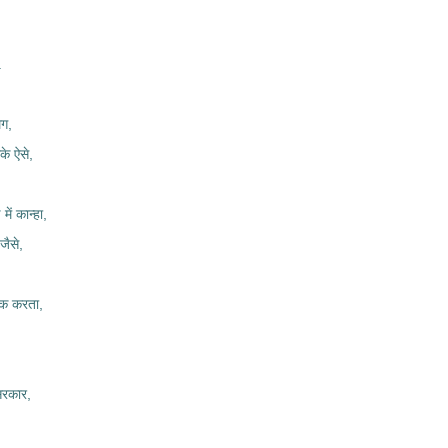
.
मग,
के ऐसे,
ें कान्हा,
जैसे,
ेवक करता,
 सरकार,