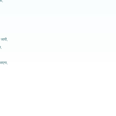
ा,
 जापी,
म,
जाएगा,