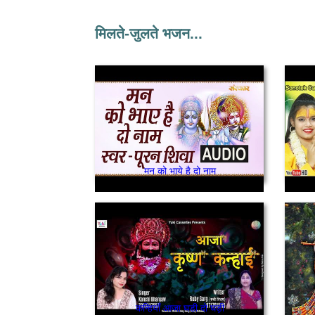
मिलते-जुलते भजन...
मन को भाये है दो नाम
कन्हियाँ आजा घडी दो घड़ी