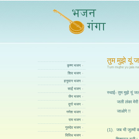
तुम मुझे यूं
कृष्ण भजन
Tum mujhe yu jala n
शिव भजन
हनुमान भजन
साईं भजन
स्थाई- तुम मुझे यूं 
जैन भजन
जली लंका मेरी जला
दुर्गा भजन
जाओगे !!
गणेश भजन
राम भजन
गुरुदेव भजन
(1). जब भी जुल्मों 
विविध भजन