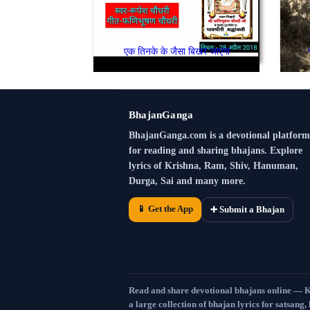
एक तिनके के जैसा बिखर जाएगा
BhajanGanga
BhajanGanga.com is a devotional platform
for reading and sharing bhajans. Explore
lyrics of Krishna, Ram, Shiv, Hanuman,
Durga, Sai and many more.
📱 Get the App
➕ Submit a Bhajan
Read and share devotional bhajans online — 
a large collection of bhajan lyrics for satsang,