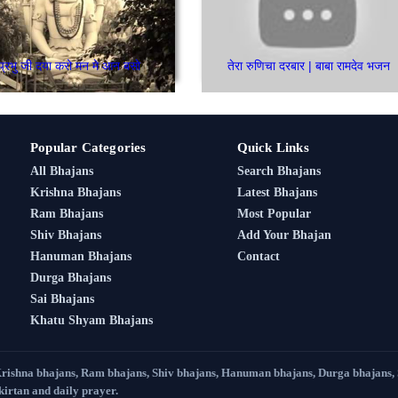
प्रभु जी दया करो मन मे आन बसो
तेरा रुणिचा दरबार | बाबा रामदेव भजन
Popular Categories
Quick Links
All Bhajans
Search Bhajans
Krishna Bhajans
Latest Bhajans
Ram Bhajans
Most Popular
Shiv Bhajans
Add Your Bhajan
Hanuman Bhajans
Contact
Durga Bhajans
Sai Bhajans
Khatu Shyam Bhajans
Krishna bhajans, Ram bhajans, Shiv bhajans, Hanuman bhajans, Durga bhajans,
 kirtan and daily prayer.