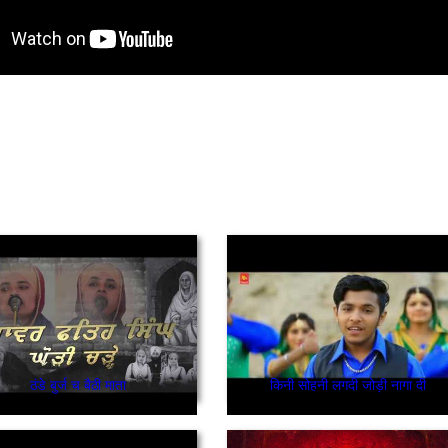
ठंडे बुर्ज च बैठी माता
किनी सोहनी लगदी जोड़ी नागा दी