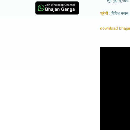
तुम मुझे यूं जला 
श्रेणी
विविध भजन
download bhajan