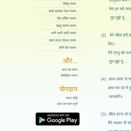
शिशुपाल बली।
विष्णु भजन
मेरा हर वर्ष जलात
बाबा बालक नाथ भजन
तुम मुझे यूं.....
देश भक्ति भजन
खाटू श्याम भजन
रानी सती दादी भजन
(2). मेने सीता हरी ह
बावा लाल दयाल भजन
लिए।
शनि देव भजन
मेने प्रभु को रुला
और...
तुम मुझे यूं.....
आज का भजन
लोकप्रिय भजन
(4). आज रावण से राम
योगदान
आज घर घर में छुप
लगाओगे॥
भजन जोड़ें
आज का भजन चुनें
(3). सीता हरना तो 
मैंने मरकर भी राम 