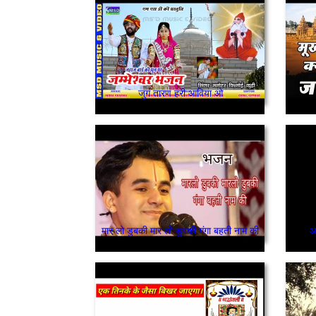
जुग तारण हरी आविया ओ
मार लो डुबकी मार लो डुबकी गंगा बहती नाम की
आ