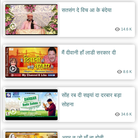
सतसंग दे विच आ के बंदेया
देश
भक्ति
भजन
14.6 K
patriotic
bhajans
खाटू
श्याम
मैं दीवानी हाँ लाडी सरकार दी
भजन
khatu
shaym
bhajans
8.6 K
रानी
सती
दादी
सोंह रब दी सइयां दा दरबार बड़ा
भजन
सोहना
rani
sati
dadi
34.6 K
bhajans
बावा
लाल
अगर तू जो माँ ना होती