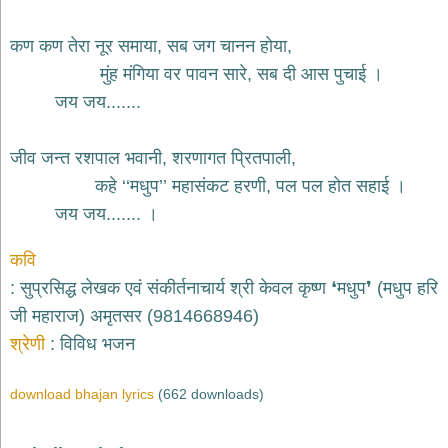
भजन
hanuman
कण कण तेरा नूर समाया, सब जग चानन होया,
bhajans
मुंह मंगिया वर पावन सारे, सब दी आस पुचाई ।
साईं
जय जय.......
भजन
sai
bhajans
जीव जन्त रशपाल भवानी, शरणागत प्रितपाली,
जैन
कहे ‘‘मधुप’’ महासंकट हरणी, पल पल होत सहाई ।
भजन
jain
जय जय....... ।
bhajans
दुर्गा
कवि
भजन
सुप्रसिद्ध लेखक एवं संकीर्तनाचार्य श्री केवल कृष्ण ❛मधुप❜ (मधुप हरि
durga
bhajans
जी महाराज) अमृतसर (9814668946)
गणेश
श्रेणी
विविध भजन
भजन
ganesh
download bhajan lyrics
(662 downloads)
bhajans
राम