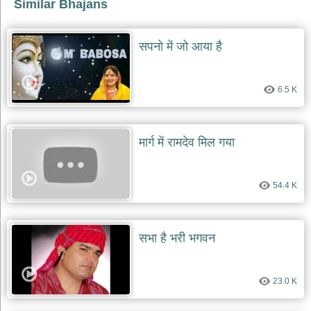
भजन
Similar Bhajans
raam
bhajans
सपनो में जो आया है
गुरुदेव
भजन
gurudev
bhajans
6.5 K
विविध
भजन
miscellaneous
मार्ग में रामदेव मिल गया
bhajans
विष्णु
भजन
54.4 K
vishnu
bhajans
बाबा
सभा है भरी भगवन
बालक
नाथ
भजन
23.0 K
baba
balak
nath
bhajans