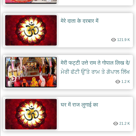
मेरे दाता के दरबार में
121.9 K
मेरी फट्टी उत्ते राम ते गोपाल लिख दे/
ਮੇਰੀ ਫੱਟੀ ਉੱਤੇ ਰਾਮ ਤੇ ਗੋਪਾਲ ਲਿੱਖ
ਦੇ
1.2 K
घर में राज लुगाई का
21.2 K