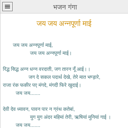
भजन गंगा
जय जय अन्नपूर्णा माई
जय जय अन्नपूर्णा माई,
जय जय अन्नपूर्णा माई।
प्रथम
पन्ना
home
रिद्ध सिद्ध अन्न धन्न वरदाती, जग तारन नूँ आई।।
कृष्ण
जग दे सकल पदार्थ देखे, तेरे मात भण्ड़ारे,
भजन
राजा रंक फकीर पए मंगदे, मंगदी फिरे खुदाई।
krishna
bhajans
जय जय.......
शिव
भजन
देवी देव ध्यावन, पावन पार न ग्रंथ कतेबां,
shiv
युग युग अंदर महिमां तेरी, ऋषियां मुनियां गाई ।
bhajans
जय जय.......
हनुमान