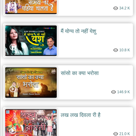
34.2 K
मैं योग्य तो नहीं येशु
10.8 K
सांसो का क्या भरोसा
146.9 K
लख लख दिवला री है
21.0 K