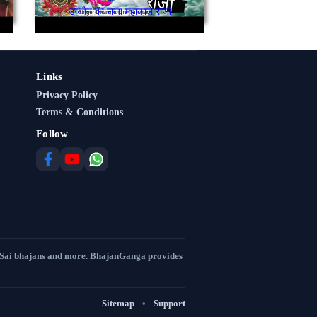
उज्जैन का राजा महाकाल राजा
Links
Privacy Policy
Terms & Conditions
Follow
 Sai bhajans and more. BhajanGanga provides
Sitemap
•
Support