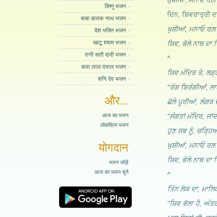
ਖੁਸ਼ੀਆਂ, ਮਨਾਓ ਰਲ਼ 
विष्णु भजन
ਦਿਨ, ਸ਼ਿਵਰਾਤ੍ਰੀ
बाबा बालक नाथ भजन
ਖੁਸ਼ੀਆਂ, ਮਨਾਓ ਰਲ਼ 
देश भक्ति भजन
खाटू श्याम भजन
ਸ਼ਿਵ, ਭੋਲੇ ਨਾਥ ਦਾ ਵ
रानी सती दादी भजन
^
बावा लाल दयाल भजन
ਸ਼ਿਵ ਮੰਦਿਰ ਤੇ, ਲੜ
शनि देव भजन
"ਰੰਗ ਬਿਰੰਗੀਆਂ, ਲ
और...
ਛੋਲੇ ਪੂਰੀਆਂ, ਲੰਗਰ ਚ
आज का भजन
"ਸੰਗਤਾਂ ਮੰਦਿਰ, ਜਾਂਦ
लोकप्रिय भजन
ਹੁਣ ਸਭ ਨੂੰ, ਚੜ੍ਹਿ
योगदान
ਖੁਸ਼ੀਆਂ, ਮਨਾਓ ਰਲ ਕ
ਸ਼ਿਵ, ਭੋਲੇ ਨਾਥ ਦਾ ਵ
भजन जोड़ें
आज का भजन चुनें
^
ਤਿੰਨ ਲੋਕ ਦਾ, ਮਾਲਿ
"ਸ਼ਿਵ ਭੋਲਾ ਹੈ, ਅੰਤ