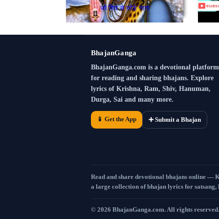
जो शिव से जोड़े नाता
BhajanGanga
BhajanGanga.com is a devotional platform
for reading and sharing bhajans. Explore
lyrics of Krishna, Ram, Shiv, Hanuman,
Durga, Sai and many more.
📱 Get the App
➕ Submit a Bhajan
Read and share devotional bhajans online — 
a large collection of bhajan lyrics for satsang,
©
2026
BhajanGanga.com. All rights reserved