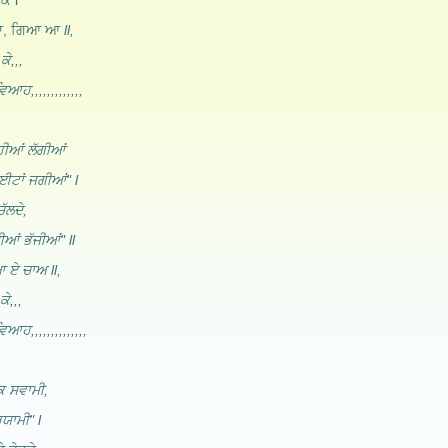
ਕੇ l
 ਦਾ, ਗਿਆ ਆ
ll,
ਕੇ,,,
ਿਆਹ,,,,,,,,,,,,,
੍ਹੀਆਂ ਲੱਗੀਆਂ
ਾਈਟਾਂ ਜਗੀਆਂ" l
ੱਲਦੇ,
ੀਆਂ ਭੱਜੀਆਂ" ll
ਆ ਏ ਚਾਅ ll,
ੇ,,,
ਿਆਹ,,,,,,,,,,,,,,
ਕ ਸਵਾਮੀ,
ਰਯਾਮੀ" l