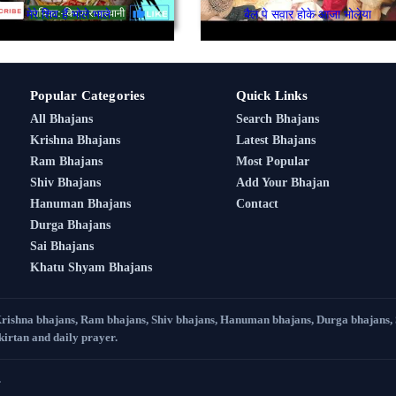
मेरे शिव हैं भोले भाले
बैल पे सवार होके आजा भोलेया
Popular Categories
Quick Links
All Bhajans
Search Bhajans
Krishna Bhajans
Latest Bhajans
Ram Bhajans
Most Popular
Shiv Bhajans
Add Your Bhajan
Hanuman Bhajans
Contact
Durga Bhajans
Sai Bhajans
Khatu Shyam Bhajans
Krishna bhajans, Ram bhajans, Shiv bhajans, Hanuman bhajans, Durga bhajans,
 kirtan and daily prayer.
.