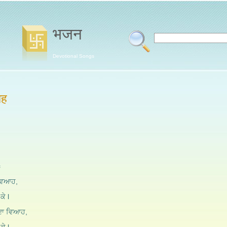
भजन
Devotional Songs
आह
=
 ਵਿਆਹ,
ਕੇ l
ਦਾ ਵਿਆਹ,