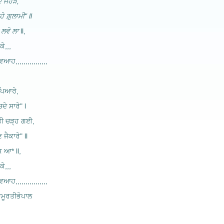
ੇ ਜੇਹੜੇ,
ੇ ਗ਼ੁਲਾਮੀ" ll
 ਲਵੋ ਲਾ
ll,
ੇ,,,
ਿਆਹ,,,,,,,,,,,,,,,,
 ਪਿਆਰੇ,
ਚਦੇ ਸਾਰੇ" l
ਤੀ ਚੜ੍ਹ ਗਈ,
ਜੈਕਾਰੇ" ll
 ਆ* ll,
ੇ,,,
ਿਆਹ,,,,,,,,,,,,,,,,
ਮੂਰਤੀਭੋਪਾਲ