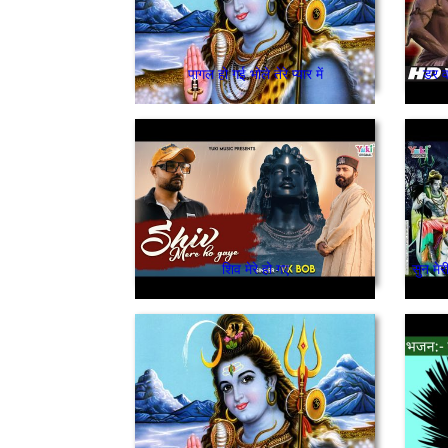
पागल हो गई भोले तेरे प्यार में
डर व
शिव मेरे हो गए
सुन मेर