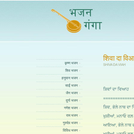
शिवा दा वि
कृष्ण भजन
SHIVA DA VIAH
शिव भजन
हनुमान भजन
साईं भजन
ਸ਼ਿਵਾਂ ਦਾ ਵਿਆਹ
जैन भजन
============
दुर्गा भजन
ਸ਼ਿਵ, ਭੋਲੇ ਨਾਥ ਦਾ
गणेश भजन
राम भजन
ਖੁਸ਼ੀਆਂ, ਮਨਾਓ ਰਲ਼ 
गुरुदेव भजन
ਆਇਆ, ਭੋਲੇ ਨਾਥ 
विविध भजन