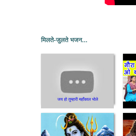
मिलते-जुलते भजन...
जय हो तुम्हारी महाँकाल भोले