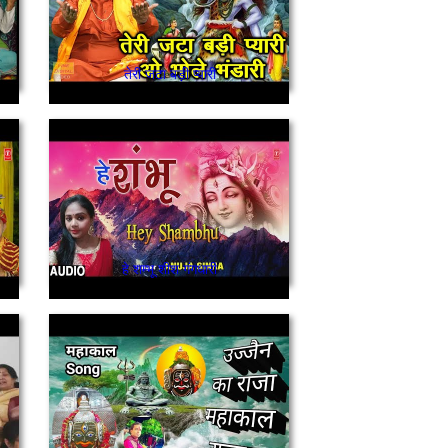
तेरी जटा बड़ी प्यारी
हे शम्भू शीश गंगधारी