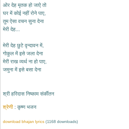
भजन
ओर देह मृतक हो जाऐ तो
raam
bhajans
घर में कोई नहीं रोने पाए,
गुरुदेव
तुम ऐसा वचन ‌सुना देना
भजन
मेरी देह...
gurudev
bhajans
विविध
मेरी देह छुटे वृन्दावन में,
भजन
गोकुल में इसे जला देना
miscellaneous
bhajans
मेरी राख व्यर्थ ना हो पाए,
जमुना में इसे बसा देना
विष्णु
भजन
vishnu
bhajans
श्री हरिदास निष्काम संर्कींतन
बाबा
बालक
श्रेणी
कृष्ण भजन
नाथ
भजन
baba
download bhajan lyrics
(1168 downloads)
balak
nath
bhajans