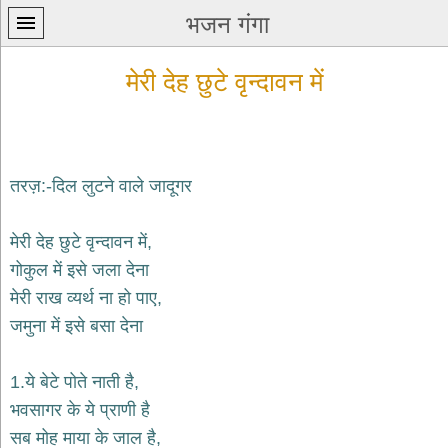
भजन गंगा
मेरी देह छुटे वृन्दावन में
तरज़:-दिल लुटने वाले जादूगर
प्रथम
पन्ना
home
मेरी देह छुटे वृन्दावन में,
कृष्ण
गोकुल में इसे जला देना
भजन
मेरी राख व्यर्थ ना हो पाए,
krishna
bhajans
जमुना में इसे बसा देना
शिव
भजन
1.ये बेटे पोते नाती है,
shiv
भवसागर के ये प्राणी है
bhajans
सब मोह माया के जाल है,
हनुमान