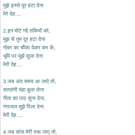
भजन
मुझे इनसे दूर हटा देना
hanuman
मेरे देह....
bhajans
साईं
2.इन मोटे गद्दे तकियों को,
भजन
sai
मुझ से तुम दूर हटा देना
bhajans
गोबर का चौंका देकर कर के,
जैन
भूमि पर मुझे सुला देना
भजन
jain
मेरी देह....
bhajans
दुर्गा
3.जब अंत समय आ जाऐ तो,
भजन
सतसंगी यंहा बुला लेना
durga
bhajans
गीता का पाठ सुना देना,
गणेश
गंगाजल मुझे पिला देना
भजन
मेरी देह....
ganesh
bhajans
राम
4.जब सांस मेरी रुक जाए तो,