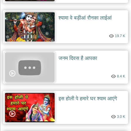
दयाल
भजन
bawa
श्यामा वे बड़ीआं रौनका लाईआं
lal
dayal
bhajans
शनि
19.7 K
देव
भजन
shani
dev
जनम दिवस है आपका
bhajans
आज
का
8.4 K
भजन
bhajan
of
the
इस होली पे हमारे घर श्याम आएंगे
day
भजन
जोड़ें
3.0 K
add
bhajans