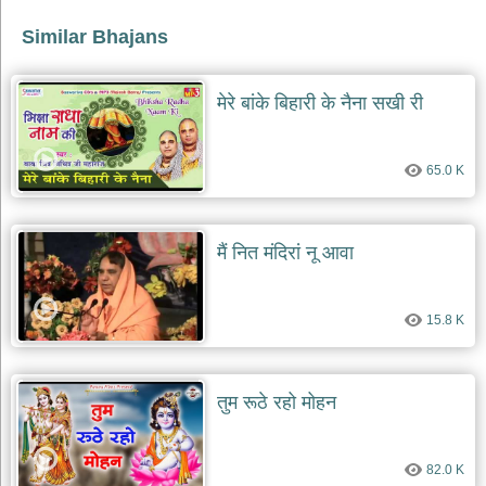
Similar Bhajans
देश
भक्ति
भजन
मेरे बांके बिहारी के नैना सखी री
patriotic
bhajans
खाटू
65.0 K
श्याम
भजन
khatu
shaym
bhajans
मैं नित मंदिरां नू आवा
रानी
सती
15.8 K
दादी
भजन
rani
sati
तुम रूठे रहो मोहन
dadi
bhajans
बावा
82.0 K
लाल