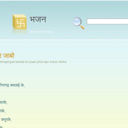
भजन
Devotional Songs
 जाबो
 dongergad bamlai ke paan phul aao nriyar darke
ंगरगढ़ बमलाई के,
दरके,
तके,
कपुरके,