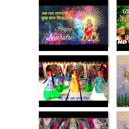
अब याद लगाए हो कुछ काम किया होता
मींह छम छम बरस रिहा