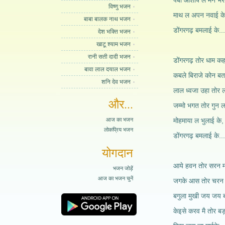
पबो आशीष ल मन भर
विष्णु भजन
माथ ल अपन नवाई के
बाबा बालक नाथ भजन
डोंगरगढ़ बमलाई के...
देश भक्ति भजन
खाटू श्याम भजन
रानी सती दादी भजन
डोंगरगढ़ तोर धाम कह
बावा लाल दयाल भजन
कबले बिराजे कोन बता
शनि देव भजन
लाल ध्वजा उहा तोर ल
और...
जम्मो भगत तोर गुन ल
आज का भजन
मोहमाया ल भुलाई के,
लोकप्रिय भजन
डोंगरगढ़ बमलाई के...
योगदान
आये हवन तोर सरन म
भजन जोड़ें
आज का भजन चुनें
जगके आस तोर चरन ह
बगुला मुखी जय जय 
केइसे करव मै तोर बड