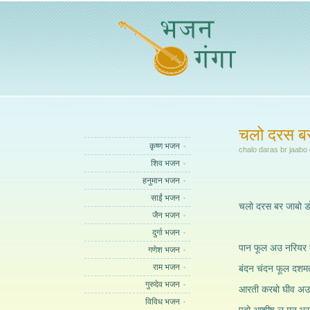
चलो दरस बर
कृष्ण भजन
chalo daras br jaabo
शिव भजन
हनुमान भजन
साईं भजन
चलो दरस बर जाबो डो
जैन भजन
दुर्गा भजन
पान फूल अउ नरियर 
गणेश भजन
राम भजन
बंदन चंदन फूल दशम
गुरुदेव भजन
आरती करबो घीव अउ 
विविध भजन