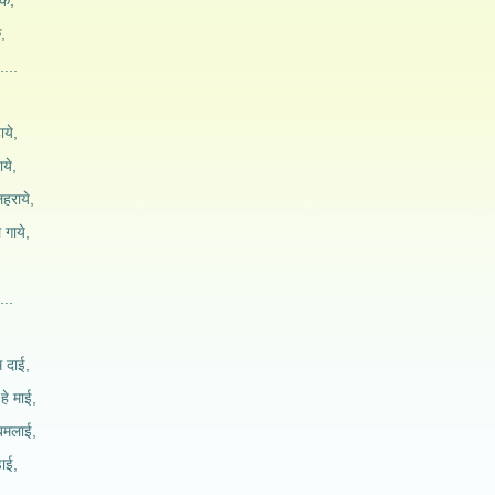
के,
,
....
ाये,
ये,
हराये,
 गाये,
...
 दाई,
े माई,
बमलाई,
़ाई,