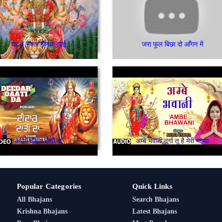
दर ते भक्ता रौणक लाई
जरा फूल बिछा दो आँगन में
करांगे दीदार दाती दा
अम्बे भवानी दुर्गा तू है मेरी मइया
Popular Categories
Quick Links
All Bhajans
Search Bhajans
Krishna Bhajans
Latest Bhajans