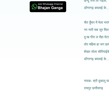
हिन्दू जस ला गाईके,
डोंगरगढ़ बमलाई के...
चैत कुँवर में मेला भराय
नर नारी सब जुर मिल
दुःख पीरा ल तैहा मेटा
तोर महिमा हा जग छाय
शेखर तोला सोरियाईक
डोंगरगढ़ बमलाई के...
गायक- श्री दुकालू य
रायपुर छत्तीसगढ़