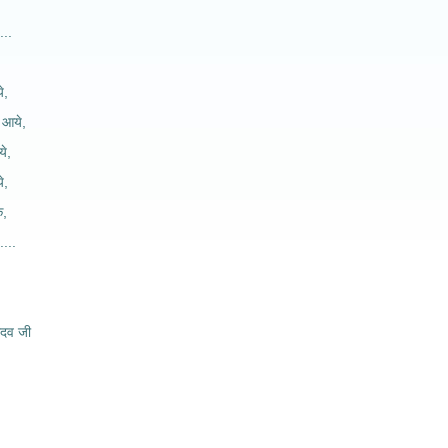
...
े,
 आये,
ये,
े,
े,
....
ादव जी