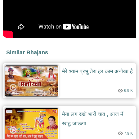
भजन
raam
bhajans
गुरुदेव
भजन
gurudev
bhajans
विविध
Similar Bhajans
भजन
miscellaneous
bhajans
मेरे श्याम प्रभु तेरा हर काम अनोखा है
विष्णु
भजन
vishnu
6.9 K
bhajans
बाबा
बालक
मैया लग रह्यो भारी चाव , आज मैं
नाथ
भजन
खाटू जाऊंगा
baba
balak
7.9 K
nath
bhajans