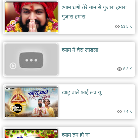
दयाल
श्याम धणी तेरे नाम से गुजारा हमारा
भजन
bawa
गुजारा हमारा
lal
dayal
bhajans
53.5 K
शनि
देव
श्याम मै तेरा लाडला
भजन
shani
dev
bhajans
8.3 K
आज
का
भजन
खाटू वाले आई लव यू
bhajan
of
the
day
7.4 K
भजन
जोड़ें
add
bhajans
श्याम तुम हो ना