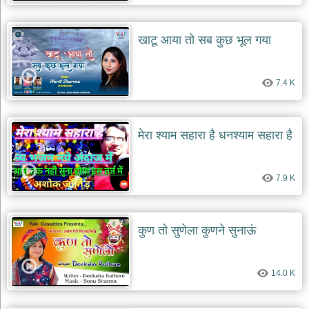
देश
भक्ति
खाटू आया तो सब कुछ भूल गया
भजन
patriotic
bhajans
7.4 K
खाटू
श्याम
भजन
मेरा श्याम सहारा है धनश्याम सहारा है
khatu
shaym
bhajans
7.9 K
रानी
सती
दादी
भजन
कुण तो सुणेला कुणने सुनाऊं
rani
sati
dadi
bhajans
14.0 K
बावा
लाल