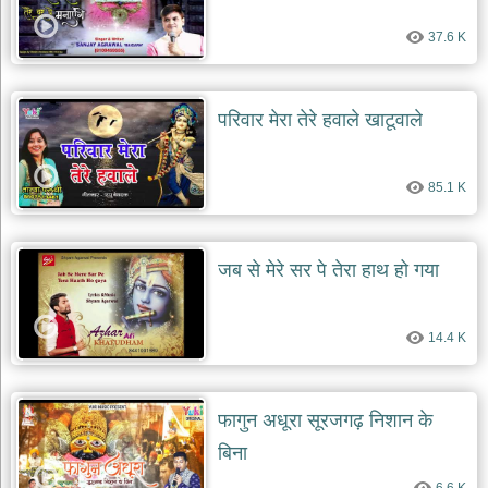
दयाल
भजन
37.6 K
bawa
lal
dayal
bhajans
परिवार मेरा तेरे हवाले खाटूवाले
शनि
देव
भजन
85.1 K
shani
dev
bhajans
आज
जब से मेरे सर पे तेरा हाथ हो गया
का
भजन
bhajan
14.4 K
of
the
day
भजन
फागुन अधूरा सूरजगढ़ निशान के
जोड़ें
add
बिना
bhajans