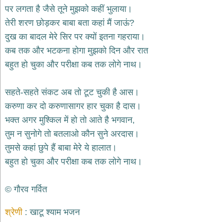
भजन
पर लगता है जैसे तूने मुझको कहीं भुलाया।
hanuman
तेरी शरण छोड़कर बाबा बता कहां मैं जाऊं?
bhajans
दुख का बादल मेरे सिर पर क्यों इतना गहराया।
साईं
कब तक और भटकना होगा मुझको दिन और रात
भजन
sai
बहुत हो चुका और परीक्षा कब तक लोगे नाथ।
bhajans
जैन
सहते-सहते संकट अब तो टूट चुकी है आस।
भजन
jain
करुणा कर दो करुणासागर हार चुका है दास।
bhajans
भक्त अगर मुश्किल में हो तो आते है भगवान,
दुर्गा
तुम न सुनोगे तो बतलाओ कौन सुने अरदास।
भजन
तुमसे कहां छुपे हैं बाबा मेरे ये हालात।
durga
bhajans
बहुत हो चुका और परीक्षा कब तक लोगे नाथ।
गणेश
भजन
© गौरव गर्वित
ganesh
bhajans
श्रेणी
खाटू श्याम भजन
राम