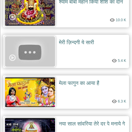
श्याम बाबा महान किया शीश का दान
देश
भक्ति
10.0 K
भजन
patriotic
bhajans
खाटू
मेरी ज़िन्दगी ये सारी
श्याम
भजन
khatu
5.4 K
shaym
bhajans
रानी
मेला फागुन का आया है
सती
दादी
भजन
6.3 K
rani
sati
dadi
bhajans
बावा
नया साल सांवरिया तेरे दर पे मनाये गे
लाल