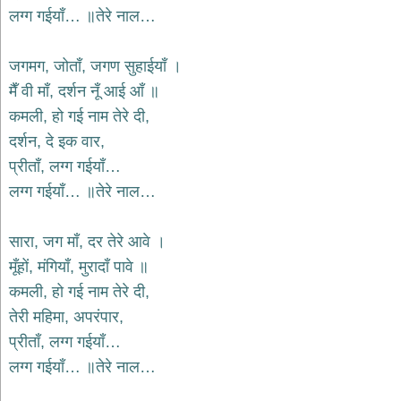
दयाल
लग्ग गईयाँ… ॥तेरे नाल…
भजन
bawa
lal
जगमग, जोताँ, जगण सुहाईयाँ ।
dayal
bhajans
मैँ वी माँ, दर्शन नूँ आई आँ ॥
शनि
कमली, हो गई नाम तेरे दी,
देव
दर्शन, दे इक वार,
भजन
shani
प्रीताँ, लग्ग गईयाँ…
dev
bhajans
लग्ग गईयाँ… ॥तेरे नाल…
आज
का
सारा, जग माँ, दर तेरे आवे ।
भजन
मूँहों, मंगियाँ, मुरादाँ पावे ॥
bhajan
of
कमली, हो गई नाम तेरे दी,
the
day
तेरी महिमा, अपरंपार,
भजन
प्रीताँ, लग्ग गईयाँ…
जोड़ें
लग्ग गईयाँ… ॥तेरे नाल…
add
bhajans