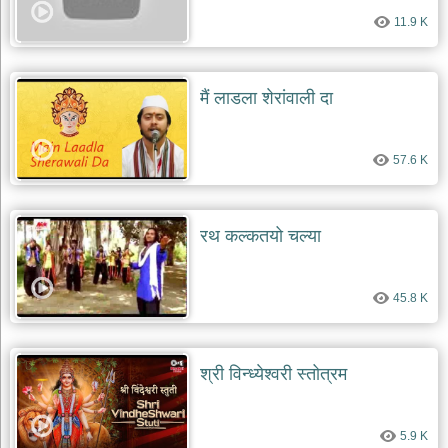
11.9 K
मैं लाडला शेरांवाली दा
57.6 K
रथ कल्कतयो चल्या
45.8 K
श्री विन्ध्येश्वरी स्तोत्रम
5.9 K