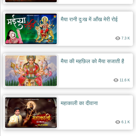
मैया रानी दुःख में आँख मेरी रोई
7.3 K
मैया की महफ़िल को मैया सजाती है
11.6 K
महाकाली का दीवाना
6.1 K