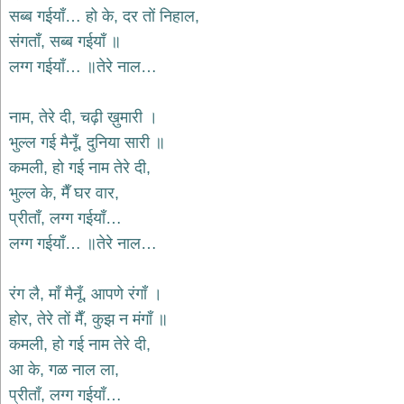
सब्ब गईयाँ… हो के, दर तों निहाल,
देश
संगताँ, सब्ब गईयाँ ॥
भक्ति
लग्ग गईयाँ… ॥तेरे नाल…
भजन
patriotic
bhajans
नाम, तेरे दी, चढ़ी ख़ुमारी ।
खाटू
भुल्ल गई मैनूँ, दुनिया सारी ॥
श्याम
भजन
कमली, हो गई नाम तेरे दी,
khatu
भुल्ल के, मैँ घर वार,
shaym
bhajans
प्रीताँ, लग्ग गईयाँ…
रानी
लग्ग गईयाँ… ॥तेरे नाल…
सती
दादी
रंग लै, माँ मैनूँ, आपणे रंगाँ ।
भजन
rani
होर, तेरे तों मैँ, कुझ न मंगाँ ॥
sati
dadi
कमली, हो गई नाम तेरे दी,
bhajans
आ के, गळ नाल ला,
बावा
लाल
प्रीताँ, लग्ग गईयाँ…