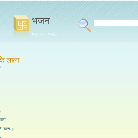
भजन
Devotional Songs
 के लाला
a
,
्यारा ॥
ति प्यारा ॥