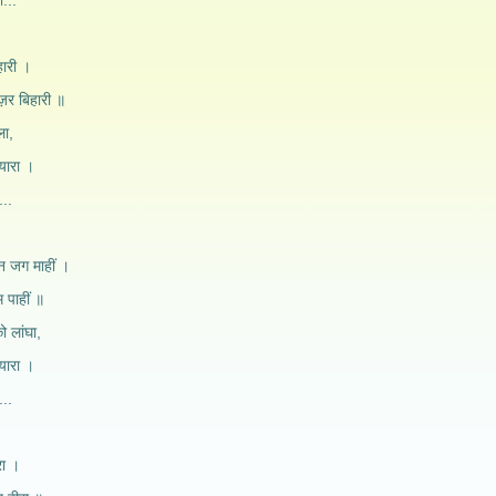
ा...
ारी ।
़र बिहारी ॥
ला,
्यारा ।
...
न जग माहीं ।
म पाहीं ॥
ो लांघा,
्यारा ।
...
रा ।