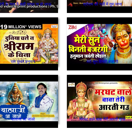
ंगी के प्यार मै कही पागल ना हो जाऊ
श्रीराम की गली में तुम जाना
राम दुलारे हनुमान
मेरी सुन विनती बजरंगी
बालाजी आ जाओ
मरघट वाले बाबा तेरी आरती गाऊ