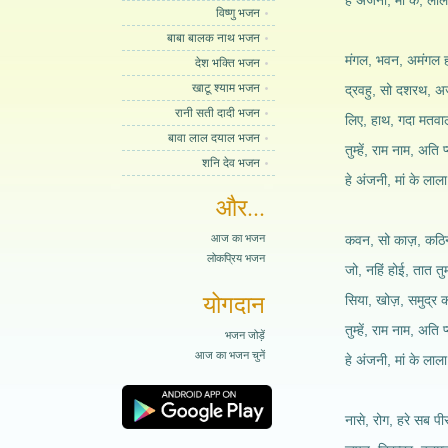
हे अंजनी, मां के, लाल
विष्णु भजन
बाबा बालक नाथ भजन
मंगल, भवन, अमंगल ह
देश भक्ति भजन
खाटू श्याम भजन
द्रवहु, सो दशरथ, अज
रानी सती दादी भजन
लिए, हाथ, गदा मतवा
बावा लाल दयाल भजन
तुम्हें, राम नाम, अति प
शनि देव भजन
हे अंजनी, मां के लाला
और...
आज का भजन
कवन, सो काज़, कठि
लोकप्रिय भजन
जो, नहिं होई, तात तु
योगदान
सिया, खोज़, समुद्र क
तुम्हें, राम नाम, अति प
भजन जोड़ें
आज का भजन चुनें
हे अंजनी, मां के लाला
नासे, रोग, हरे सब पी