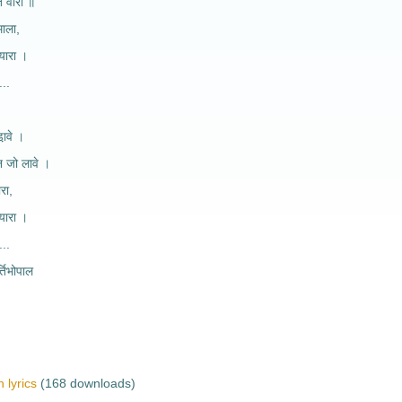
त वीरा ॥
माला,
्यारा ।
...
ा़वे ।
न जो लावे ।
रा,
्यारा ।
...
तिभोपाल
 lyrics
(168 downloads)