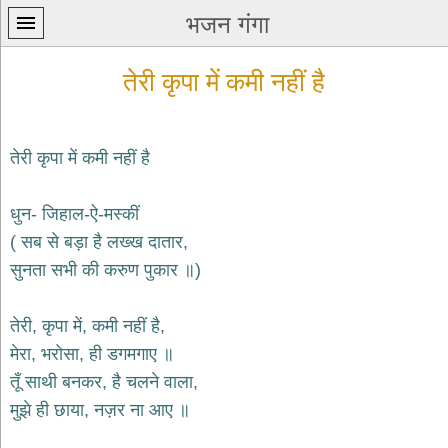
भजन गंगा
तेरी कृपा में कमी नहीं है
तेरी कृपा में कमी नहीं है
प्रथम
धुन- जिहाल-ऐ-मस्कीं
पन्ना
home
( सब से बड़ा है लख्ख दातार,
कृष्ण
सुनता सभी की करुण पुकार ॥)
भजन
krishna
bhajans
तेरी, कृपा में, कमी नहीं है,
मेरा, भरोसा, ही डगमगाए ॥
शिव
भजन
तूँ साथी बनकर, है चलने वाला,
shiv
मुझे ही छाया, नज़र ना आए ॥
bhajans
हनुमान