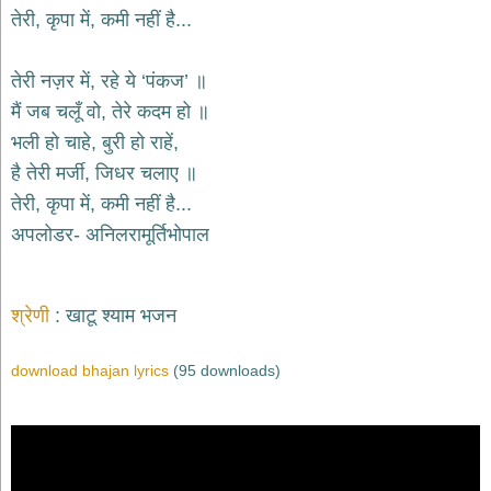
भजन
तेरी, कृपा में, कमी नहीं है...
raam
bhajans
गुरुदेव
तेरी नज़र में, रहे ये ‘पंकज’ ॥
भजन
मैं जब चलूँ वो, तेरे कदम हो ॥
gurudev
bhajans
भली हो चाहे, बुरी हो राहें,
विविध
है तेरी मर्जी, जिधर चलाए ॥
भजन
तेरी, कृपा में, कमी नहीं है...
miscellaneous
bhajans
अपलोडर- अनिलरामूर्तिभोपाल
विष्णु
भजन
vishnu
श्रेणी
खाटू श्याम भजन
bhajans
बाबा
download bhajan lyrics
(95 downloads)
बालक
नाथ
भजन
baba
balak
nath
bhajans