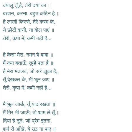
भजन
दयालु तूँ है, तेरी दया का ॥
hanuman
बखान, करना, बहुत कठिन है ॥
bhajans
है लाखों किस्से, तेरे करम के,
साईं
ये छोटी वाणी, ना बोल पाएं ॥
भजन
sai
तेरी, कृपा में, कमी नहीं है...
bhajans
जैन
है कैसा मेरा, नमन ये बाबा ॥
भजन
jain
मैं क्या बताऊँ, तुम्हें पता है ॥
bhajans
है मेरा मतलब, जो सर झुका है,
दुर्गा
तूँ देखकर के, भी भूल जाए ॥
भजन
तेरी, कृपा में, कमी नहीं है...
durga
bhajans
गणेश
मैं भूल जाऊँ, तूँ याद रखता ॥
भजन
मैं गिर भी जाऊँ, तो थाम ले तूँ ॥
ganesh
bhajans
दिया है तूने, जो प्रेम इतना,
राम
शर्म से आँखे, ये उठ ना पाए ॥