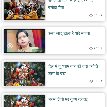
यह लाला कहां से लाई है बता दे
दयाल
भजन
यशोदा मैया
bawa
lal
36.5 K
dayal
bhajans
शनि
कैसा जादू डाला रे अरे मोहना
देव
भजन
shani
dev
22.9 K
bhajans
आज
का
दिल में तू श्याम नाम की जरा ज्योति
भजन
bhajan
जला के देख
of
the
day
11.5 K
भजन
जोड़ें
add
जनम लियो मेरे कृष्ण कन्हाई
bhajans