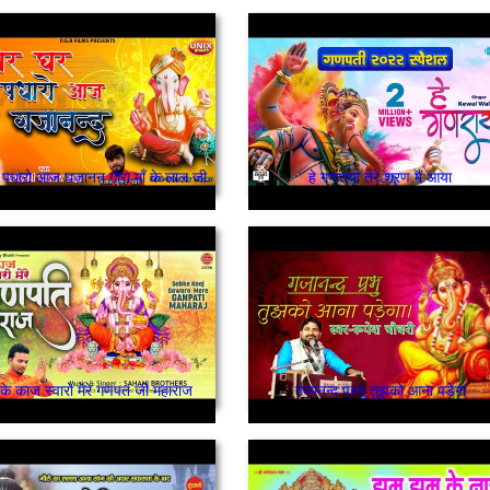
 पधारो आज घजानन गोरा माँ के लाल जी
हे गणराया तेरे शरण मैं आया
के काज स्वारो मेरे गणपत जी महाराज
गजानन्द प्रभु तुझको आना पड़ेगा