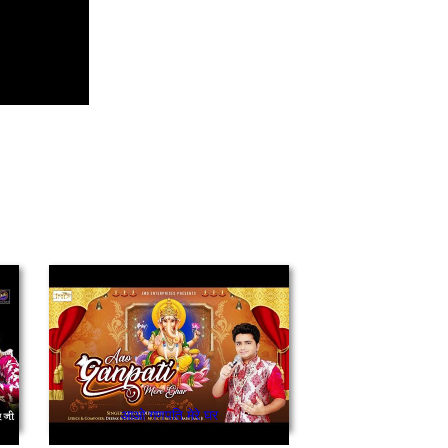
आओ गणपति मेरे घर