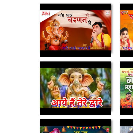
वारी जाऊं चरणन में
घर घर
आये हैं तेरे द्वारे आंसुओ की लेके धारे
सब 