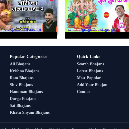
आया है आया गोरी का लाला
झूम झूम के नाचे झूम झूम के
Popular Categories
Quick Links
All Bhajans
Search Bhajans
Krishna Bhajans
Latest Bhajans
Ram Bhajans
Most Popular
Shiv Bhajans
Add Your Bhajan
Hanuman Bhajans
Contact
Durga Bhajans
Sai Bhajans
Khatu Shyam Bhajans