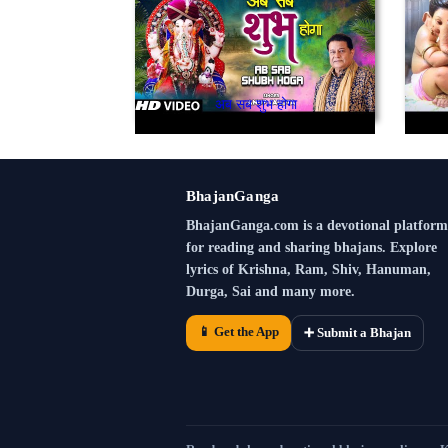
अब सब शुभ होगा
BhajanGanga
BhajanGanga.com is a devotional platform
for reading and sharing bhajans. Explore
lyrics of Krishna, Ram, Shiv, Hanuman,
Durga, Sai and many more.
📱 Get the App
➕ Submit a Bhajan