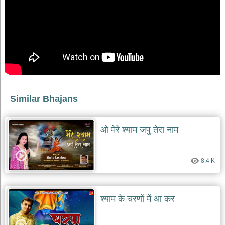
भजन
raam
bhajans
गुरुदेव
भजन
gurudev
bhajans
विविध
भजन
Similar Bhajans
miscellaneous
bhajans
विष्णु
ओ मेरे श्याम जपु तेरा नाम
भजन
vishnu
bhajans
8.4 K
बाबा
बालक
नाथ
भजन
श्याम के चरणों में आ कर
baba
balak
nath
bhajans