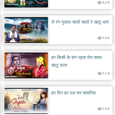
8.2 K
देश
भक्ति
भजन
ले रंग गुलाल चालो चालो रे खाटू धाम
patriotic
bhajans
खाटू
5.0 K
श्याम
भजन
khatu
shaym
हर किसी के संग रहता मेरा श्याम
bhajans
खाटू वाला
रानी
सती
5.1 K
दादी
भजन
rani
sati
हर दिन हर पल मन सांवरिया
dadi
bhajans
बावा
5.9 K
लाल