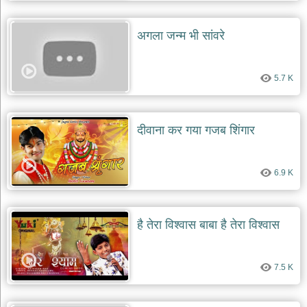
दयाल
भजन
अगला जन्म भी सांवरे
bawa
lal
dayal
bhajans
5.7 K
शनि
देव
भजन
shani
दीवाना कर गया गजब शिंगार
dev
bhajans
आज
6.9 K
का
भजन
bhajan
of
है तेरा विश्वास बाबा है तेरा विश्वास
the
day
भजन
7.5 K
जोड़ें
add
bhajans