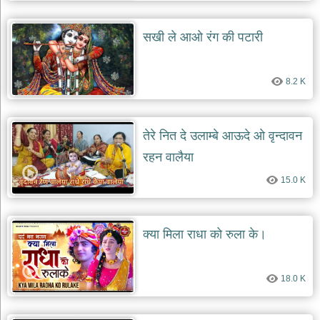
दयाल
भजन
सखी ले आओ रंग की पटारी
bawa
lal
dayal
bhajans
8.2 K
शनि
देव
भजन
shani
तेरे नित दे उलाम्बे आऊदे ओ वृन्दावन
dev
bhajans
रहन वालैया
आज
15.0 K
का
भजन
bhajan
of
क्या मिला राधा को रुला के।
the
day
भजन
18.0 K
जोड़ें
add
bhajans