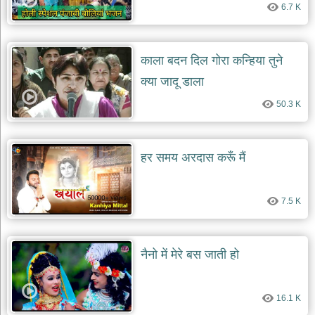
6.7 K
देश
भक्ति
भजन
काला बदन दिल गोरा कन्हिया तुने
patriotic
bhajans
क्या जादू डाला
खाटू
50.3 K
श्याम
भजन
khatu
shaym
हर समय अरदास करूँ मैं
bhajans
रानी
सती
7.5 K
दादी
भजन
rani
sati
नैनो में मेरे बस जाती हो
dadi
bhajans
बावा
16.1 K
लाल