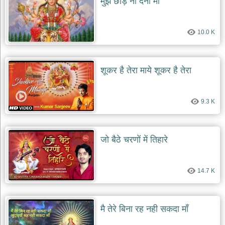
मुझे छोड़ ना देना माँ
देश
भक्ति
10.0 K
भजन
patriotic
bhajans
शूकर है तेरा माये शूकर है तेरा
खाटू
श्याम
भजन
9.3 K
khatu
shaym
bhajans
रानी
जो बैठे चरणों में तिहारे
सती
दादी
भजन
14.7 K
rani
sati
dadi
bhajans
मै तेरे बिना रह नही सकदा माँ
बावा
लाल