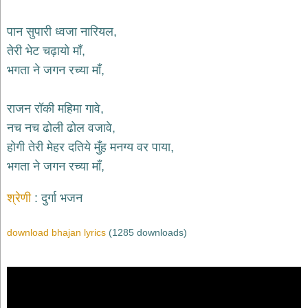
भजन
hanuman
पान सुपारी ध्वजा नारियल,
bhajans
तेरी भेट चढ़ायो माँ,
साईं
भगता ने जगन रच्या माँ,
भजन
sai
bhajans
राजन रॉकी महिमा गावे,
जैन
नच नच ढोली ढोल वजावे,
भजन
jain
होगी तेरी मेहर दतिये मुँह मनग्य वर पाया,
bhajans
भगता ने जगन रच्या माँ,
दुर्गा
भजन
श्रेणी
दुर्गा भजन
durga
bhajans
download bhajan lyrics
(1285 downloads)
गणेश
भजन
ganesh
bhajans
राम