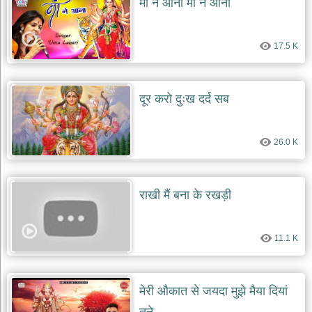
माँ ने आना माँ ने आना
देश
भक्ति
17.5 K
भजन
patriotic
bhajans
दूर करो दुःख दर्द सब
खाटू
श्याम
भजन
khatu
26.0 K
shaym
bhajans
रानी
राखी मैं बना के रखड़ी
सती
दादी
भजन
11.1 K
rani
sati
dadi
bhajans
बावा
मेरी औकात से जयदा मुझे मैया दियां
लाल