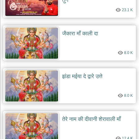
तुने
दयाल
भजन
23.1 K
bawa
lal
dayal
bhajans
जैकारा माँ काली दा
शनि
देव
भजन
8.0 K
shani
dev
bhajans
आज
झंडा मईया दे द्वारे उत्ते
का
भजन
bhajan
8.0 K
of
the
day
भजन
तेरे नाम की दीवानी शेरावाली माँ
जोड़ें
add
bhajans
12.4 K