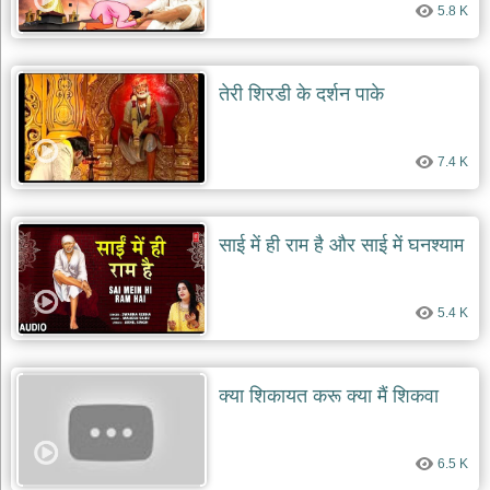
5.8 K
देश
भक्ति
भजन
तेरी शिरडी के दर्शन पाके
patriotic
bhajans
खाटू
7.4 K
श्याम
भजन
khatu
shaym
साई में ही राम है और साई में घनश्याम
bhajans
रानी
सती
5.4 K
दादी
भजन
rani
sati
क्या शिकायत करू क्या मैं शिकवा
dadi
bhajans
बावा
6.5 K
लाल