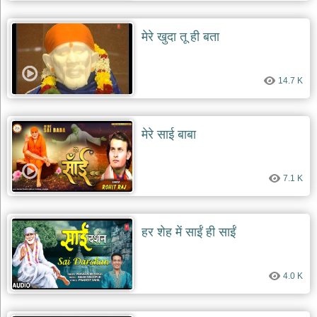
दयाल
भजन
मेरे खुदा तू ही बता
bawa
lal
dayal
bhajans
14.7 K
शनि
देव
भजन
shani
मेरे साई बाबा
dev
bhajans
आज
7.1 K
का
भजन
bhajan
of
हर शेह में साईं ही साईं
the
day
भजन
4.0 K
जोड़ें
add
bhajans