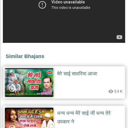
भजन
raam
bhajans
गुरुदेव
भजन
gurudev
bhajans
विविध
भजन
Similar Bhajans
miscellaneous
bhajans
विष्णु
मेरे साई सावरिया आजा
भजन
vishnu
bhajans
5.4 K
बाबा
बालक
नाथ
भजन
धन्य धन्य मेरे साई जी धन्य तेरे
baba
उपकार ने
balak
nath
bhajans