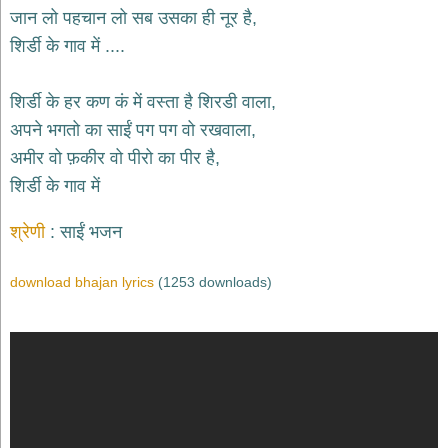
भजन
जान लो पहचान लो सब उसका ही नूर है,
hanuman
शिर्डी के गाव में ....
bhajans
साईं
शिर्डी के हर कण कं में वस्ता है शिरडी वाला,
भजन
sai
अपने भगतो का साईं पग पग वो रखवाला,
bhajans
अमीर वो फ़कीर वो पीरो का पीर है,
जैन
शिर्डी के गाव में
भजन
jain
bhajans
श्रेणी
साईं भजन
दुर्गा
भजन
download bhajan lyrics
(1253 downloads)
durga
bhajans
गणेश
भजन
ganesh
bhajans
राम