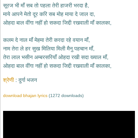
भजन
सूरज भी माँ सब तो पहला तेरी हाजरी भरदा है,
hanuman
माये आपने मेतो दूर करि सब मोह माया दे जाल दा,
bhajans
ओहदा बाल वींगा नहीं हो सकदा जिद्दी रखवाली माँ कालका,
साईं
भजन
sai
कलम दे नाल माँ मेहमा तेरी करदा रहे वयान माँ,
bhajans
नाम तेरा ले हर सुख मिलिया मिली मैनु पहचान माँ,
जैन
तेरा लाल भसीन अम्बरसरियाँ ओहदा रखी सदा ख्याल माँ,
भजन
jain
ओहदा बाल वींगा नहीं हो सकदा जिद्दी रखवाली माँ कालका,
bhajans
दुर्गा
श्रेणी
दुर्गा भजन
भजन
durga
bhajans
download bhajan lyrics
(1272 downloads)
गणेश
भजन
ganesh
bhajans
राम