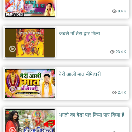
देश
8.4 K
भक्ति
भजन
patriotic
bhajans
जबसे माँ तेरा द्वार मिला
खाटू
श्याम
23.4 K
भजन
khatu
shaym
bhajans
बेरी आली मात भीमेश्वरी
रानी
सती
दादी
2.4 K
भजन
rani
sati
dadi
bhajans
भगतो का बेडा पार किया पार किया है
बावा
लाल