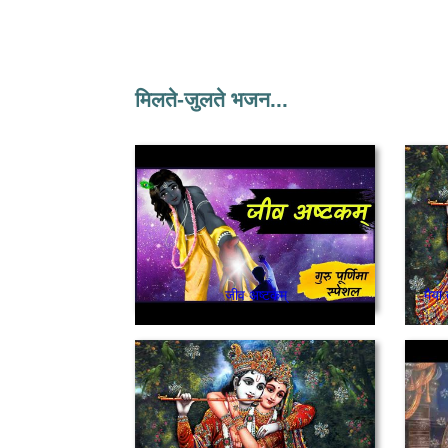
मिलते-जुलते भजन...
जीव अष्टकम्
मैया