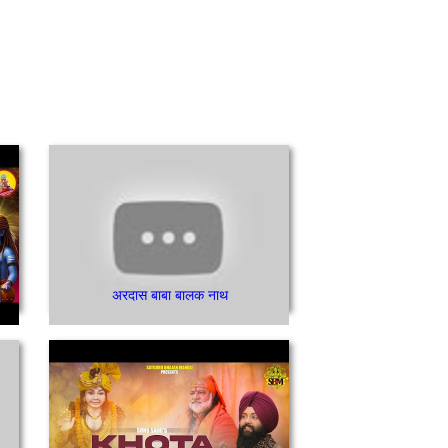
लट्ठे दी चादर ऊत्ते है भगवा रंग बाबा- भाग 2/ਲੱਠੇ ਦੀ ਚਾਦਰ ਉੱਤੇ ਹੈ ਭਗਵਾਂ ਰੰਗ ਬਾਬਾ
अरदास बाबा बालक नाथ