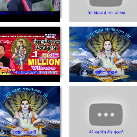
नवियां विहाइयाँ जोड़ियां रोट बाबे दे चङोन चलियाँ
तेरी किरपा दे नाल जोगियां
डोरां तेरे उत्ते सुटिआ
जोगियां मौजा ने
दे दर्शन पौणाहारी
मेरे मन विच मीह बरसादे