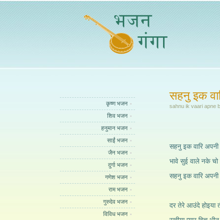
सहनु इक वार
कृष्ण भजन
sahnu ik vaari apne b
शिव भजन
हनुमान भजन
साईं भजन
सहनु इक वारि अपनी ब
जैन भजन
भावे सुई वाले नके चो 
दुर्गा भजन
सहनु इक वारि अपनी ब
गणेश भजन
राम भजन
गुरुदेव भजन
दर तेरे आउंदे होइया त
विविध भजन