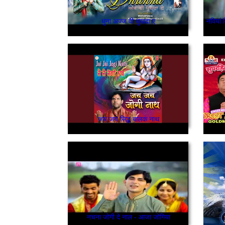
धुना अज्ज वी धुखदा ए
जय जय सिद्ध बालक नाथ
नचना जोगी दे नाल - आजा जोगिया