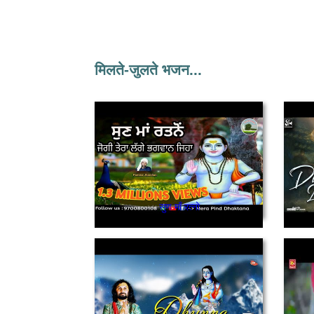
मिलते-जुलते भजन...
सुण माँ रत्नो