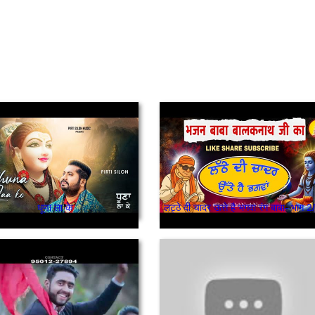
धूणा ला के