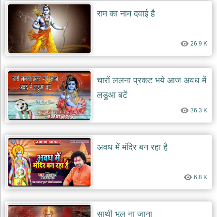
राम का नाम दवाई है
देश
भक्ति
भजन
26.9 K
patriotic
bhajans
खाटू
श्याम
चारों ललना प्रकट भये आज अवध में
भजन
लडुआ बटें
khatu
shaym
bhajans
36.3 K
रानी
सती
अवध में मंदिर बन रहा है
दादी
भजन
rani
sati
6.8 K
dadi
bhajans
बावा
लाल
साथी भूल ना जाना