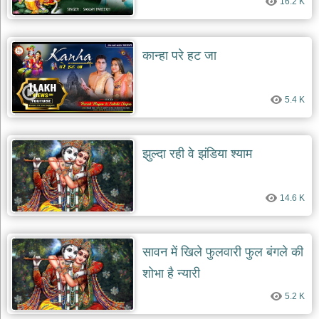
16.2 K
दयाल
भजन
bawa
lal
dayal
कान्हा परे हट जा
bhajans
शनि
देव
5.4 K
भजन
shani
dev
bhajans
झुल्दा रही वे झंडिया श्याम
आज
का
14.6 K
भजन
bhajan
of
the
day
सावन में खिले फुलवारी फुल बंगले की
भजन
शोभा है न्यारी
जोड़ें
add
5.2 K
bhajans