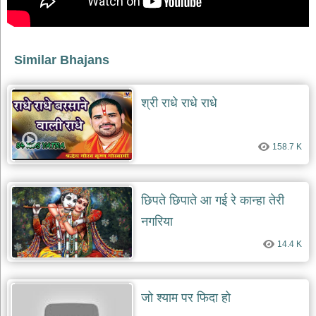
भजन
raam
bhajans
गुरुदेव
Similar Bhajans
भजन
gurudev
bhajans
श्री राधे राधे राधे
विविध
भजन
miscellaneous
bhajans
158.7 K
विष्णु
भजन
छिपते छिपाते आ गई रे कान्हा तेरी
vishnu
bhajans
नगरिया
बाबा
14.4 K
बालक
नाथ
भजन
baba
जो श्याम पर फिदा हो
balak
nath
bhajans