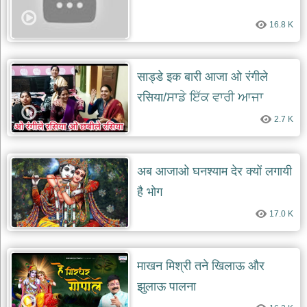
देश
16.8 K
भक्ति
भजन
patriotic
bhajans
साड्डे इक बारी आजा ओ रंगीले
रसिया/ਸਾਡੇ ਇੱਕ ਵਾਰੀ ਆਜਾ
खाटू
श्याम
2.7 K
भजन
khatu
shaym
bhajans
अब आजाओ घनश्याम देर क्यों लगायी
रानी
है भोग
सती
दादी
17.0 K
भजन
rani
sati
dadi
bhajans
माखन मिश्री तने खिलाऊ और
बावा
झुलाऊ पालना
लाल