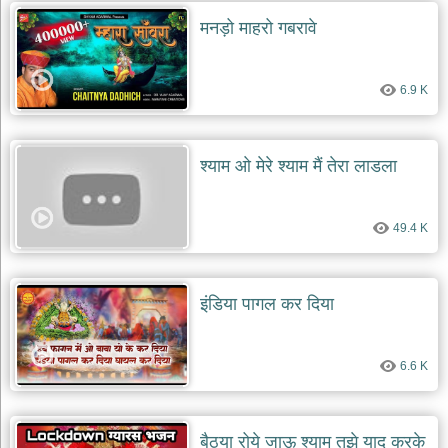
दयाल
मनड़ो माहरो गबरावे
भजन
bawa
lal
dayal
bhajans
6.9 K
शनि
देव
भजन
श्याम ओ मेरे श्याम मैं तेरा लाडला
shani
dev
bhajans
49.4 K
आज
का
भजन
इंडिया पागल कर दिया
bhajan
of
the
day
6.6 K
भजन
जोड़ें
add
bhajans
बैठ्या रोये जाऊ श्याम तुझे याद करके