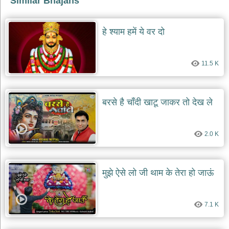
Similar Bhajans
देश
भक्ति
हे श्याम हमें ये वर दो
भजन
patriotic
bhajans
11.5 K
खाटू
श्याम
भजन
बरसे है चाँदी खाटू जाकर तो देख ले
khatu
shaym
bhajans
रानी
2.0 K
सती
दादी
भजन
मुझे ऐसे लो जी थाम के तेरा हो जाऊं
rani
sati
dadi
bhajans
7.1 K
बावा
लाल