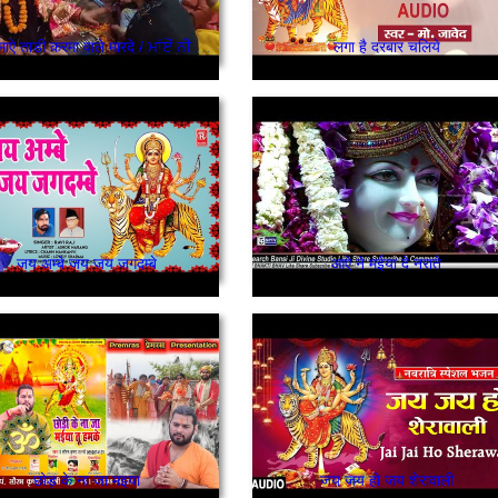
माऐ नी माऐ ताडी करमा वाले मारदे / ਮਾਂਏਂ ਨੀ ਮਾਂਏਂ ਤਾੜੀ ਕਰਮਾਂ ਵਾਲੇ ਮਾਰਦੇ
लगा है दरबार चलिये
जय अम्बे जय जय जगदम्बे
आऐ ने मईया दे नराते
छोड़ के ना जा मइया
जय जय हो जय शेरावाली