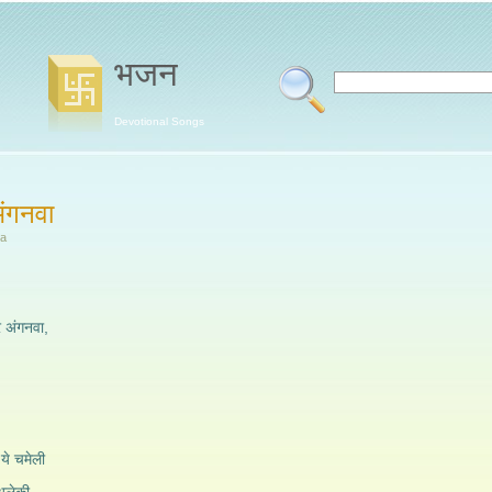
भजन
Devotional Songs
अंगनवा
wa
रे अंगनवा,
 ये चमेली