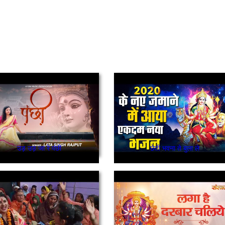
उड़ उड़ जा रे पंछी
छेती भवना ते बुला ले