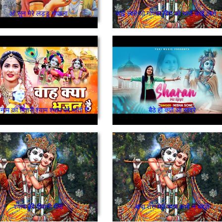
ओ सुन मेरे लड्डू गोपाला
काई लागे ओ गोपाल मीरा ओ 
 नाम की मिशरी श्याम श्याम को भाती है
बैठे हो क्यों ओ सांवरे
श्याम की दीवानी मीरां
बाबा तेरा मेरा प्यार,कभी न बदले