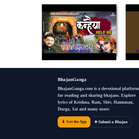
कन्हैया हेल्प मी
क
BhajanGanga
BhajanGanga.com is a devotional platform
for reading and sharing bhajans. Explore
lyrics of Krishna, Ram, Shiv, Hanuman,
Durga, Sai and many more.
📱 Get the App
➕ Submit a Bhajan