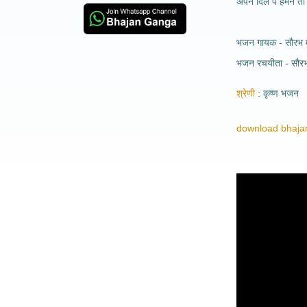
अपने दिल पे हमने तो
भजन गायक - सौरभ 
भजन रचयीता - सौर
श्रेणी
कृष्ण भजन
download bhajan