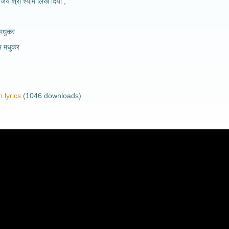
 जय श्री श्याम लिख दिया ,
मधुकर
भ मधुकर
 lyrics
(1046 downloads)