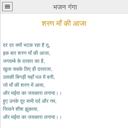
भजन गंगा
शरण माँ की आजा
दर दर क्यों भटक रहा है तू,
इक बार शरण माँ की आजा,
प्रथम
जगदम्बे के दरबार का है,
पन्ना
home
खुला सबके लिए ही दरवाजा,
कृष्ण
उसकी बिगड़ी यहाँ पल में बनी,
भजन
जो माँ की शरण में आया,
krishna
bhajans
और मईया का जयकारा लगाया।।
हुए उनके दूर सभी दर्द और गम,
शिव
भजन
जिसने शीश झुकाया,
shiv
और मईया का जयकारा लगाया।।
bhajans
हनुमान