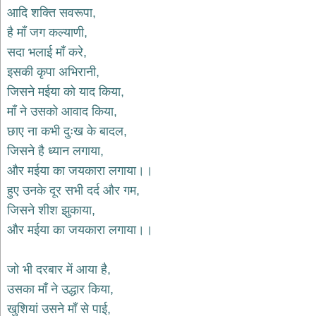
भजन
आदि शक्ति सवरूपा,
hanuman
है माँ जग कल्याणी,
bhajans
सदा भलाई माँ करे,
साईं
इसकी कृपा अभिरानी,
भजन
sai
जिसने मईया को याद किया,
bhajans
माँ ने उसको आवाद किया,
जैन
छाए ना कभी दुःख के बादल,
भजन
jain
जिसने है ध्यान लगाया,
bhajans
और मईया का जयकारा लगाया।।
दुर्गा
हुए उनके दूर सभी दर्द और गम,
भजन
जिसने शीश झुकाया,
durga
bhajans
और मईया का जयकारा लगाया।।
गणेश
भजन
जो भी दरबार में आया है,
ganesh
bhajans
उसका माँ ने उद्धार किया,
राम
खुशियां उसने माँ से पाई,