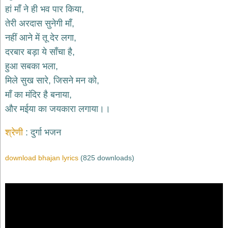
भजन
हां माँ ने ही भव पार किया,
raam
bhajans
तेरी अरदास सुनेगी माँ,
गुरुदेव
नहीं आने में तू देर लगा,
भजन
दरबार बड़ा ये साँचा है,
gurudev
bhajans
हुआ सबका भला,
विविध
मिले सुख सारे, जिसने मन को,
भजन
माँ का मंदिर है बनाया,
miscellaneous
bhajans
और मईया का जयकारा लगाया।।
विष्णु
श्रेणी
दुर्गा भजन
भजन
vishnu
bhajans
download bhajan lyrics
(825 downloads)
बाबा
बालक
नाथ
भजन
baba
balak
nath
bhajans