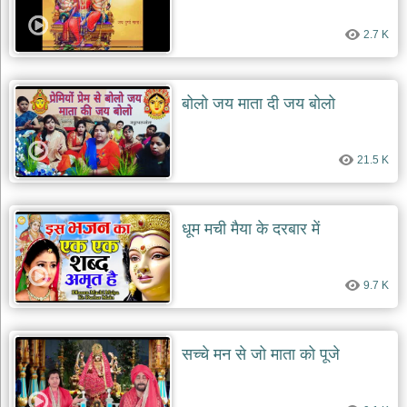
दयाल
भजन
2.7 K
bawa
lal
dayal
bhajans
बोलो जय माता दी जय बोलो
शनि
देव
भजन
21.5 K
shani
dev
bhajans
आज
धूम मची मैया के दरबार में
का
भजन
bhajan
of
9.7 K
the
day
भजन
सच्चे मन से जो माता को पूजे
जोड़ें
add
bhajans