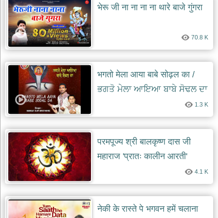
भेरू जी ना ना ना ना थारे बाजे गुंगरा
70.8 K
भगतो मेला आया बाबे सोढ़ल का /
ਭਗਤੋ ਮੇਲਾ ਆਇਆ ਬਾਬੇ ਸੋਢਲ ਦਾ
1.3 K
परमपूज्य श्री बालकृष्ण दास जी
महाराज 'प्रातः कालीन आरती'
4.1 K
नेकी के रास्ते पे भगवन हमें चलाना