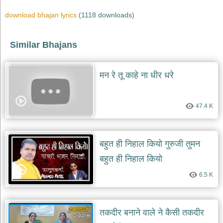
भजन
raam
download bhajan lyrics
(1118 downloads)
bhajans
गुरुदेव
Similar Bhajans
भजन
gurudev
bhajans
मन रे तू काहे ना धीर धरे
विविध
भजन
miscellaneous
bhajans
47.4 K
विष्णु
भजन
vishnu
बहुत ही निहाल कियो गुरुजी तुमन
bhajans
बहुत ही निहाल कियो
बाबा
बालक
6.5 K
नाथ
भजन
baba
तकदीर बनाने वाले ने कैसी तकदीर
balak
nath
bhajans