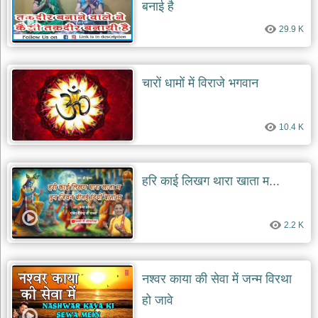
बनाई है
देश
29.9 K
भक्ति
भजन
patriotic
bhajans
चारों धामों में विराजे भगवान
खाटू
श्याम
10.4 K
भजन
khatu
shaym
bhajans
हरि काई लिखग थारा खाता म...
रानी
सती
दादी
2.2 K
भजन
rani
sati
dadi
bhajans
नश्वर काया की सेवा में जन्म विरथा
बावा
हो जावे
लाल