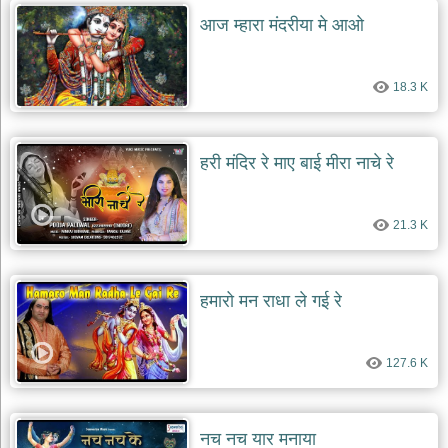
दयाल
आज म्हारा मंदरीया मे आओ
भजन
bawa
lal
dayal
bhajans
18.3 K
शनि
देव
हरी मंदिर रे माए बाई मीरा नाचे रे
भजन
shani
dev
bhajans
21.3 K
आज
का
भजन
हमारो मन राधा ले गई रे
bhajan
of
the
day
127.6 K
भजन
जोड़ें
add
bhajans
नच नच यार मनाया