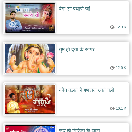
दयाल
बेगा सा पधारो जी
भजन
bawa
lal
dayal
bhajans
12.9 K
शनि
देव
भजन
तुम हो दया के सागर
shani
dev
bhajans
12.6 K
आज
का
भजन
bhajan
कौन कहते है गणराज आते नहीं
of
the
day
16.1 K
भजन
जोड़ें
add
bhajans
जय हो गिरिजा के लाल