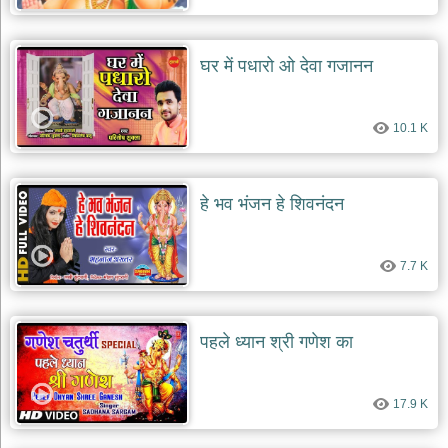
घर में पधारो ओ देवा गजानन
10.1 K
हे भव भंजन हे शिवनंदन
7.7 K
पहले ध्यान श्री गणेश का
17.9 K