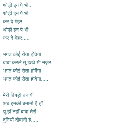
दयाल
थोड़ी इन पे भी..
भजन
थोड़ी इन पे भी
bawa
lal
कर दे मेहर
dayal
bhajans
थोड़ी इन पे भी
शनि
कर दे मेहर.....
देव
भजन
shani
भगत कोई रोता होवेगा
dev
bhajans
बाबा करले तू इत्थे भी नज़र
आज
भगत कोई रोता होवेंगा
का
भगत कोई रोता होवेगा.....
भजन
bhajan
of
मेरी बिगड़ी बनायी
the
day
अब इनकी बनानी है हाँ
भजन
यू हीं नहीं बाबा तेरी
जोड़ें
दुनियाँ दीवानी है.....
add
bhajans