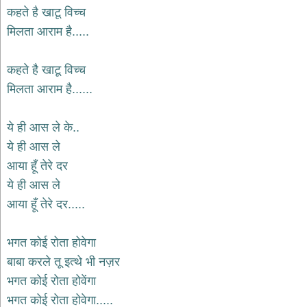
भजन
कहते है खाटू विच्च
raam
bhajans
मिलता आराम है.....
गुरुदेव
भजन
कहते है खाटू विच्च
gurudev
bhajans
मिलता आराम है......
विविध
भजन
ये ही आस ले के..
miscellaneous
bhajans
ये ही आस ले
आया हूँ तेरे दर
विष्णु
भजन
ये ही आस ले
vishnu
bhajans
आया हूँ तेरे दर.....
बाबा
बालक
भगत कोई रोता होवेगा
नाथ
बाबा करले तू इत्थे भी नज़र
भजन
भगत कोई रोता होवेंगा
baba
balak
भगत कोई रोता होवेगा.....
nath
bhajans