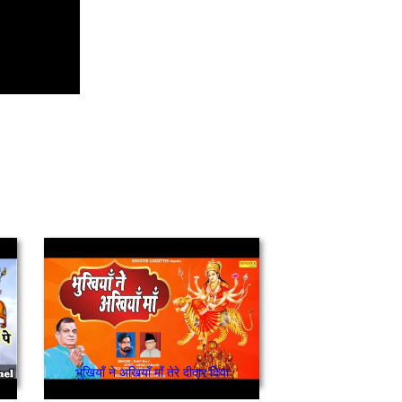
भुखियाँ ने अखियाँ माँ तेरे दीदार दिया