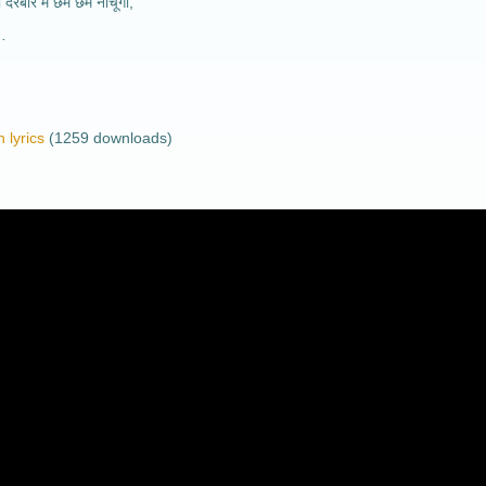
 दरबार मैं छम छम नाचूँगी,
……
 lyrics
(1259 downloads)