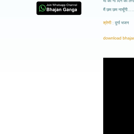
माँ का नौ दिन का लगा
मैं छम छम नाचूँगी
श्रेणी
दुर्गा भजन
download bhajan