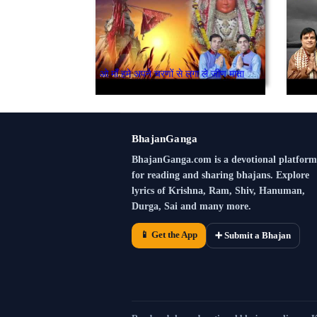
ओ माँ हमे अपने चरणों से लगा ले जीण माता भजन
BhajanGanga
BhajanGanga.com is a devotional platform
for reading and sharing bhajans. Explore
lyrics of Krishna, Ram, Shiv, Hanuman,
Durga, Sai and many more.
📱 Get the App
➕ Submit a Bhajan