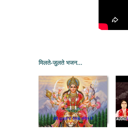
मिलते-जुलते भजन...
होवे फुल्लां दी वरखा मन्दिर ते
ल