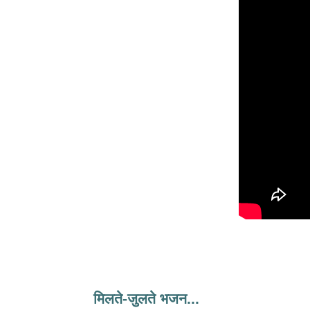
मिलते-जुलते भजन...