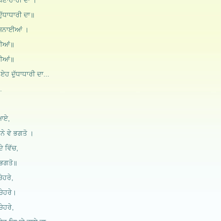
ੌਣਾਹਾਰੀ ਦਾ ।
ੁੱਧਾਧਾਰੀ ਦਾ॥
ੁਸ਼ਨਾਈਆਂ ।
 ਆਈਆਂ॥
 ਆਈਆਂ॥
ਏਹ ਦੁੱਧਾਧਾਰੀ ਦਾ...
.
 ਆਏ,
ੇ ਵੇ ਭਗਤੋ ।
ੇ ਵਿੱਚ,
 ਭਗਤੋ॥
ਚੇਹਰੇ,
ਚੇਹਰੇ।
ਚੇਹਰੇ,