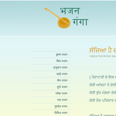
ਸੱਜਿਆ ਹੈ 
कृष्ण भजन
sajeya hai darbar pa
शिव भजन
हनुमान भजन
साईं भजन
( ਪੌਣਾਹਾਰੀ ਦੇ ਇਸ 
जैन भजन
ਕੋਈ ਆਂਵਦਾ ਤੇ ਕੋਈ
दुर्गा भजन
ਕੋਈ ਦੁੱਧ ਮੰਗਦਾ ਕੋਈ
गणेश भजन
राम भजन
ਕੋਈ ਖ਼ੈਰ ਪਰਿਵਾਰ 
गुरुदेव भजन
विविध भजन