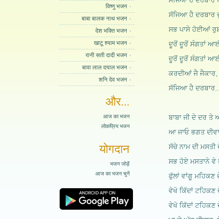
ਸੱਜਿਆ ਹੈ ਦਰਬਾਰ ਪ
विष्णु भजन
ਸੱਜਿਆ ਹੈ ਦਰਬਾਰ ਦ
बाबा बालक नाथ भजन
ਸਭ ਪਾਸੇ ਹੋਈਆਂ ਰ
देश भक्ति भजन
खाटू श्याम भजन
ਦੂਰੋਂ ਦੂਰੋਂ ਸੰਗਤਾਂ
रानी सती दादी भजन
ਦੂਰੋਂ ਦੂਰੋਂ ਸੰਗਤਾਂ
बावा लाल दयाल भजन
ਕਰਦੀਆਂ ਜੈ ਜੈਕਾਰ, 
शनि देव भजन
ਸੱਜਿਆ ਹੈ ਦਰਬਾਰ..
और...
आज का भजन
ਬਾਬਾ ਜੀ ਦੇ ਦਰ ਤੇ
लोकप्रिय भजन
ਆ ਜਾਓ ਭਗਤ ਦੀਵਾਨ
योगदान
ਸੱਚੇ ਨਾਮ ਦੀ ਮਸਤੀ ਦ
ਸਭ ਹੋਏ ਮਸਤਾਨੇ ਵੇ
भजन जोड़ें
आज का भजन चुनें
ਫੁੱਲਾਂ ਵਾਂਗੂ ਮਹਿਕਣ 
ਵੇਖੋ ਕਿੱਦਾਂ ਟਹਿਕਣ 
ਵੇਖੋ ਕਿੱਦਾਂ ਟਹਿਕਣ 