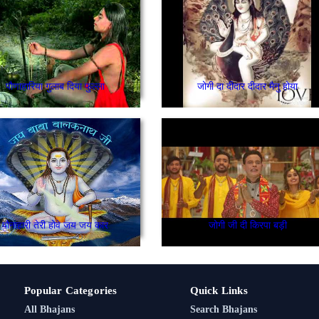
पौणाहारिया गुलाब दिया फुल्ला
जोगी दा दीदार दीदार मैनु होया
पौनाहारी तेरी होवे जय जय कार
जोगी जी दी किरपा बड़ी
Popular Categories
Quick Links
All Bhajans
Search Bhajans