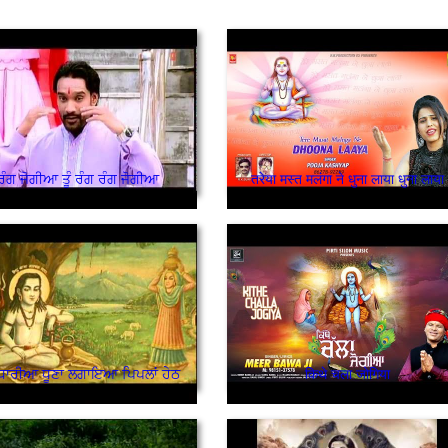
ਰੰਗ ਜੋਗੀਆ ਤੂੰ ਰੰਗ ਰੰਗ ਜੋਗੀਆ
तरेया मस्त मलंगा ने धुना लाया धुना लाया
ਦਾਧਾਰੀਆ ਧੂਣਾ ਲਗਾਇਆ ਪਿਪਲਾਂ ਹੇਠ
किथे चला जोगिया