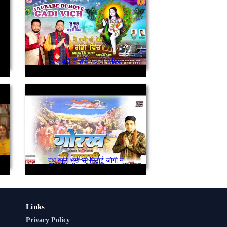
जय बाबे दी होवे गड्डी दे विच
दूध नाल भूख सी मिटाई जोगी ने
Links
Privacy Policy