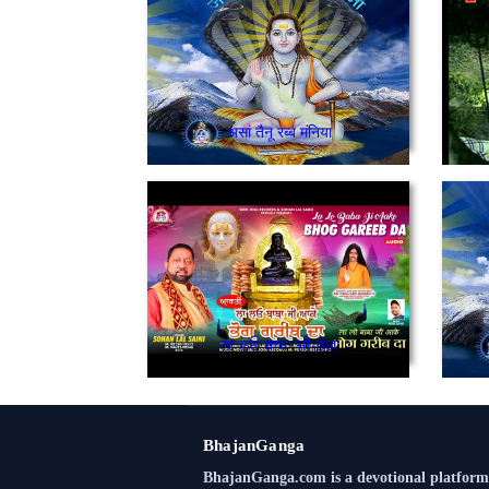
असां तैनू रब्ब मंनिया
ਲਾ ਲਓ ਬਾਬਾ ਜੀ-ਭੋਗ
BhajanGanga
BhajanGanga.com is a devotional platform