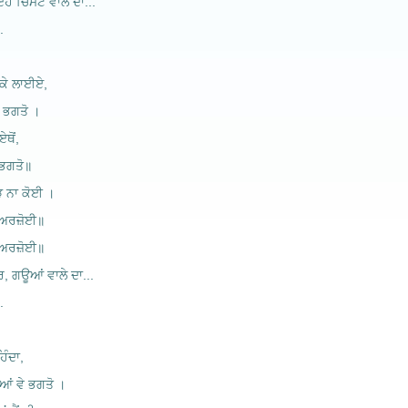
ਏਹ ਚਿਮਟੇ ਵਾਲੇ ਦਾ...
.
 ਕੇ ਲਾਈਏ,
ੇ ਭਗਤੋ ।
ਥੋਂ,
ੇ ਭਗਤੋ॥
ੜ ਨਾ ਕੋਈ ।
 ਅਰਜ਼ੋਈ॥
 ਅਰਜ਼ੋਈ॥
ਰ, ਗਊਆਂ ਵਾਲੇ ਦਾ...
.
ਿੰਦਾ,
ਆਂ ਵੇ ਭਗਤੋ ।