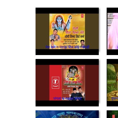
मेरा कम न पहाड़ां विच कोई -गोल्डी
जंगलां च गऊआं चारदा
ਦੁੱ