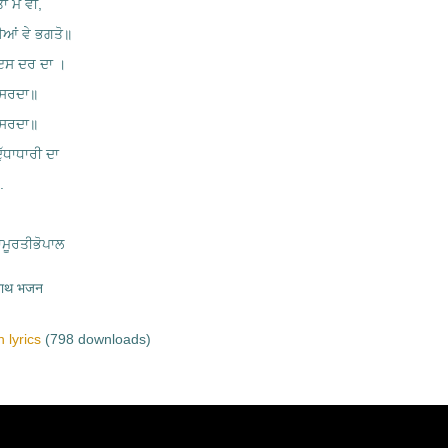
 ਮੈਂ ਵੀ,
ਈਆਂ ਵੇ ਭਗਤੋ॥
 ਇਸ ਦਰ ਦਾ ।
 ਸਰਦਾ॥
 ਸਰਦਾ॥
ੱਧਾਧਾਰੀ ਦਾ
.
ਮੂਰਤੀਭੋਪਾਲ
नाथ भजन
 lyrics
(798 downloads)