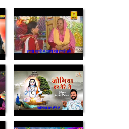
लोकी पुछदे ने जोगी की लगदे तेरे
जोगिया दर तेरे ते