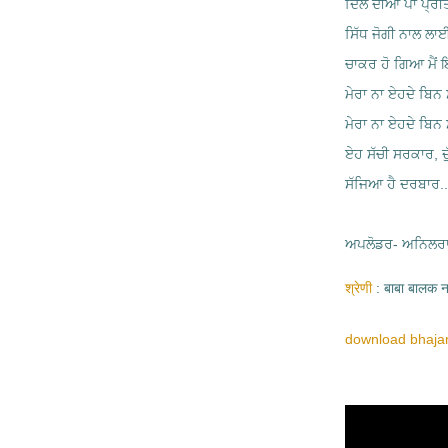
ਦਿਲ ਦੀਆਂ ਪਾ ਪ੍ਰੀਤਾਂ
ਸਿੱਧ ਜੋਗੀ ਨਾਲ ਲਾ
ਚਾਕਰ ਹੋ ਗਿਆ ਮੈਂ
ਮੇਰਾ ਨਾ ਏਹਦੇ ਬਿਨ
ਮੇਰਾ ਨਾ ਏਹਦੇ ਬਿਨ
ਏਹ ਸੱਚੀ ਸਰਕਾਰ, ਦੁ
ਸੱਜਿਆ ਹੈ ਦਰਬਾਰ..
ਅਪਲੋਡਰ- ਅਨਿਲਰਾ
श्रेणी
बाबा बालक 
download bhajan