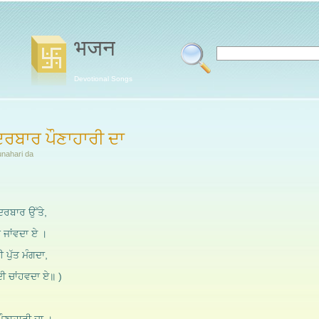
भजन
Devotional Songs
ਦਰਬਾਰ ਪੌਣਾਹਾਰੀ ਦਾ
unahari da
ਦਰਬਾਰ ਉੱਤੇ,
 ਜਾਂਵਦਾ ਏ ।
 ਪੁੱਤ ਮੰਗਦਾ,
ਦੀ ਚਾਂਹਵਦਾ ਏ॥ )