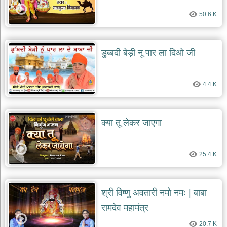
50.6 K
डुब्बदी बेड़ी नू पार ला दिओ जी
4.4 K
क्या तू लेकर जाएगा
25.4 K
श्री विष्णु अवतारी नमो नमः | बाबा
रामदेव महामंत्र
20.7 K