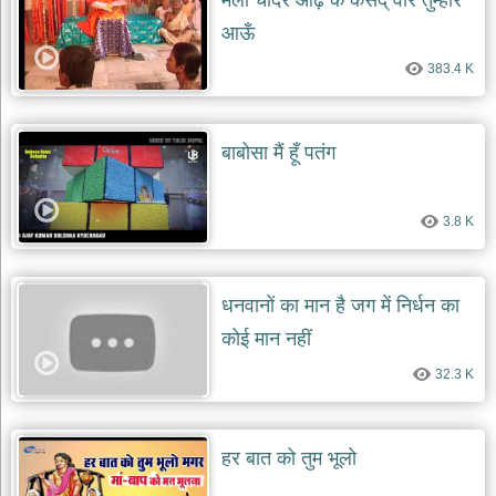
मैली चादर ओढ़ के कैसेद् वार तुम्हारे
आऊँ
383.4 K
बाबोसा मैं हूँ पतंग
3.8 K
धनवानों का मान है जग में निर्धन का
कोई मान नहीं
32.3 K
हर बात को तुम भूलो