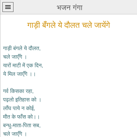
भजन गंगा
गाड़ी बँगले ये दौलत चले जायेंगे
गाड़ी बंगले ये दौलत,
चले जाएँगे ।
प्रथम
यारों माटी में एक दिन,
पन्ना
home
ये मिल जाएँगे ।।
कृष्ण
भजन
गर्व किसका रहा,
krishna
bhajans
पढ़लो इतिहास को ।
लाँघ पाये न कोई,
शिव
भजन
मौत के फाँस को।।
shiv
बन्धु-माता-पिता सब,
bhajans
चले जाएँगे ।
हनुमान