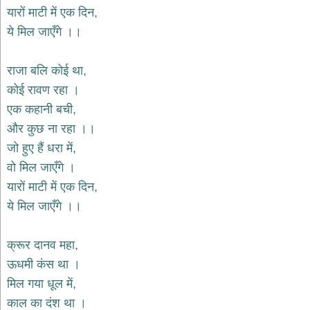
भजन
यारों माटी में एक दिन,
hanuman
ये मिल जाएँगे ।।
bhajans
साईं
राजा बलि कोई था,
भजन
sai
कोई रावण रहा ।
bhajans
एक कहानी बची,
जैन
और कुछ ना रहा ।।
भजन
jain
जो हुए हैं धरा में,
bhajans
वो मिल जाएँगे ।
दुर्गा
यारों माटी में एक दिन,
भजन
ये मिल जाएँगे ।।
durga
bhajans
गणेश
क्रूर दानव महा,
भजन
ऊधमी कंस था ।
ganesh
bhajans
मिल गया धूल में,
राम
काल का दंश था ।