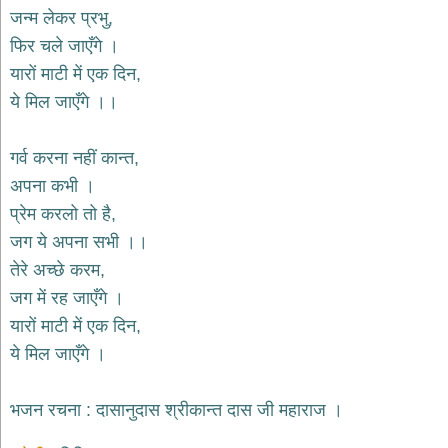
भजन
जन्म लेकर प्रभु,
raam
bhajans
फिर चले जाएँगे ।
गुरुदेव
यारों माटी में एक दिन,
भजन
ये मिल जाएँगे ।।
gurudev
bhajans
विविध
गर्व करना नहीं कान्त,
भजन
अपना कभी ।
miscellaneous
bhajans
प्रेम करलो तो है,
जग ये अपना सभी ।।
विष्णु
भजन
तेरे अच्छे करम,
vishnu
bhajans
जग में रह जाएँगे ।
यारों माटी में एक दिन,
बाबा
बालक
ये मिल जाएँगे ।
नाथ
भजन
भजन रचना : दासानुदास श्रीकान्त दास जी महाराज ।
baba
balak
nath
bhajans