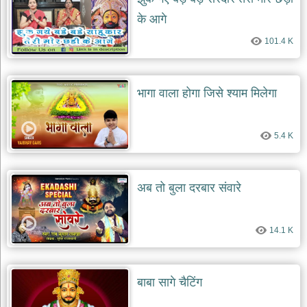
दयाल
के आगे
भजन
bawa
101.4 K
lal
dayal
bhajans
शनि
भागा वाला होगा जिसे श्याम मिलेगा
देव
भजन
shani
dev
5.4 K
bhajans
आज
का
अब तो बुला दरबार संवारे
भजन
bhajan
of
the
14.1 K
day
भजन
जोड़ें
बाबा सागे चैटिंग
add
bhajans