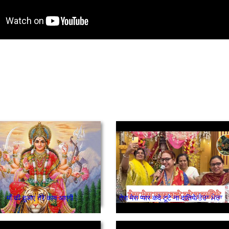
माँ की दुआएं तेरे काम आएगी
तेरा मेरा प्यार कदे टूटे ना दातिये/ਤੇਰਾ ਮੇਰ