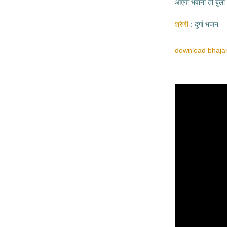
आएगी भवानी तो बुला 
श्रेणी
दुर्गा भजन
download bhajan