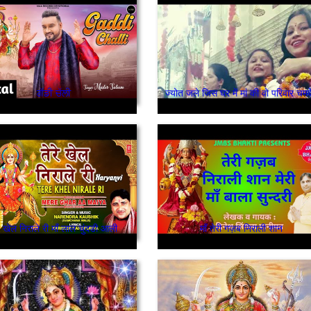
ਗੱਡੀ ਚੱਲੀ
ज्योत जले जिस घर में मां की वो परिवार चमक
रे खेल निराले री माँ लाल चुंदडी आली
माँ तेरी गज़ब निराली शान