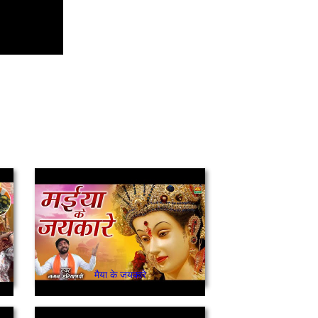
ਾ ਪਿਆਰ ਕਦੇ ਟੁੱਟੇ ਨਾ ਦਾਤੀਏ
मैया के जयकारे