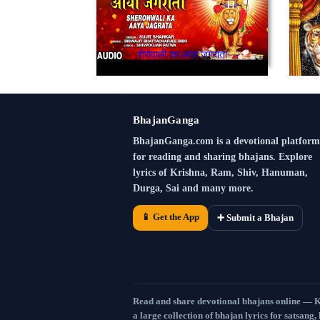
शेरोवाली का आया जगराता
BhajanGanga
BhajanGanga.com is a devotional platform
for reading and sharing bhajans. Explore
lyrics of Krishna, Ram, Shiv, Hanuman,
Durga, Sai and many more.
📱 Get the App
➕ Submit a Bhajan
Read and share devotional bhajans online — 
a large collection of bhajan lyrics for satsang,