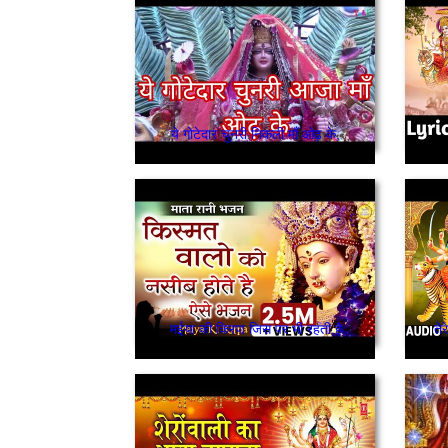
ये गोटेदार चुनरी निकली माँ ओढ़ के,
मईया की किरपा जिस पर भी रहती है
ते