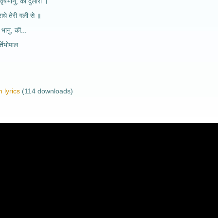
 वृषभानु, की दुलारी ।
राधे तेरी गली से ॥
 भानु, की...
तिभोपाल
 lyrics
(114 downloads)