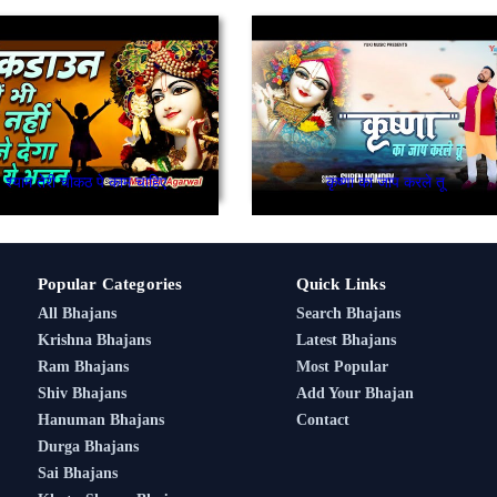
श्याम तेरी चौकठ पे काम चाहिए
कृष्णा का जाप करले तू
Popular Categories
Quick Links
All Bhajans
Search Bhajans
Krishna Bhajans
Latest Bhajans
Ram Bhajans
Most Popular
Shiv Bhajans
Add Your Bhajan
Hanuman Bhajans
Contact
Durga Bhajans
Sai Bhajans