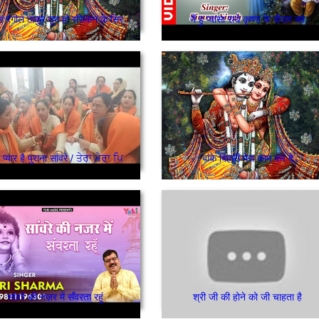
राधारमण रंगीले ठाकुर तुम हो रसिकन के सिरताज
मैं हु प्यासा राधे कृष्णा के दीदार का
तेरा मेरा प्यार है पुराना सांवरे / ਤੇਰਾ ਮੇਰਾ ਪਿਆਰ ਹੈ ਪੁਰਾਣਾ ਸਾਂਵਰੇ
बांके बिहारी मेरा काम कर दे
सांवरे की नज़र में सँवरता रहूं
श्री जी की होने को जी चाहता है