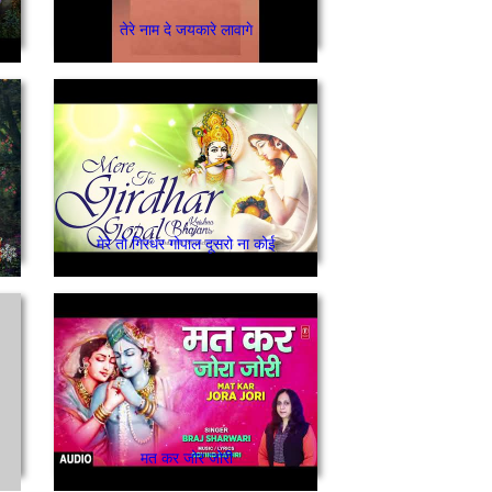
तेरे नाम दे जयकारे लावागे
मेरे तो गिरधर गोपाल दूसरो ना कोई
मत कर जोर जोरी