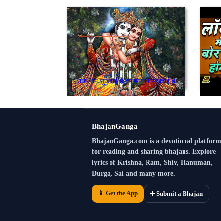
राधा नाम सुखदाई है,श्यामा नाम सुखदाई है
BhajanGanga
BhajanGanga.com is a devotional platform
for reading and sharing bhajans. Explore
lyrics of Krishna, Ram, Shiv, Hanuman,
Durga, Sai and many more.
📱 Get the App
➕ Submit a Bhajan