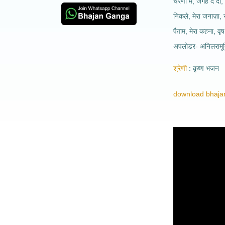
चरणों में, जगह दे दो,
निकले, मेरा जनाज़ा, 
पैग़ाम, मेरा कहना, वृष
अपलोडर- अनिलरामूर्
श्रेणी
कृष्ण भजन
download bhajan