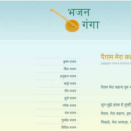
पैग़ाम मेरा 
कृष्ण भजन
paigam mera kehna bri
शिव भजन
हनुमान भजन
साईं भजन
पैग़ाम मेरा कहना वृष
जैन भजन
दुर्गा भजन
धुन-मुझे इश्क़ है तुम्हीं
गणेश भजन
राम भजन
पैग़ाम, मेरा कहना, वृ
गुरुदेव भजन
निकले, मेरा जनाज़ा, 
विविध भजन