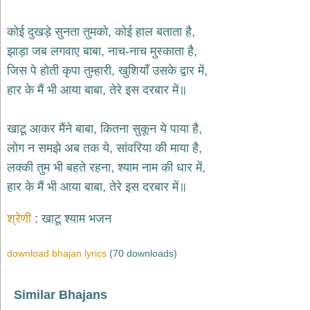
भजन
hanuman
कोई दुखड़े सुनता तुमको, कोई हाल बताता है,
bhajans
झाड़ा जब लगवाए बाबा, नाच-नाच मुस्काता है,
साईं
जिस पे होती कृपा तुम्हारी, खुशियाँ उसके द्वार में,
भजन
sai
हार के मैं भी आया बाबा, तेरे इस दरबार में॥
bhajans
जैन
खाटू आकर मैंने बाबा, कितना सुकून ये पाया है,
भजन
jain
लोग न समझे अब तक ये, सांवरिया की माया है,
bhajans
लक्की तुम भी बहते रहना, श्याम नाम की धार में,
दुर्गा
हार के मैं भी आया बाबा, तेरे इस दरबार में॥
भजन
durga
bhajans
श्रेणी
खाटू श्याम भजन
गणेश
भजन
download bhajan lyrics
(70 downloads)
ganesh
bhajans
Similar Bhajans
राम