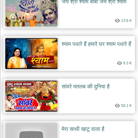
जय श्री श्याम बाबा जय श्री श्याम
देश
भक्ति
13.6 K
भजन
patriotic
bhajans
श्याम पधारे हैं हमारे घर श्याम पधारे हैं
खाटू
श्याम
भजन
khatu
9.3 K
shaym
bhajans
रानी
सांवरे मतलब की दुनिया है
सती
दादी
भजन
58.1 K
rani
sati
dadi
bhajans
बावा
मेरा साथी खाटू वाला है
लाल