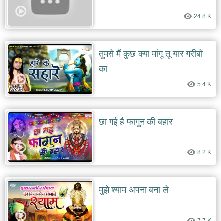
दयाल
भजन
24.8 K
bawa
lal
dayal
bhajans
तुमसे मैं कुछ क्या मांगू तू यार गरीबो
शनि
का
देव
भजन
5.4 K
shani
dev
bhajans
आज
छा गई है फागुन की बहार
का
भजन
bhajan
8.2 K
of
the
day
भजन
मुझे श्याम अपना बना ले
जोड़ें
add
bhajans
7.7 K