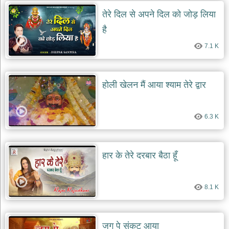
दयाल
तेरे दिल से अपने दिल को जोड़ लिया
भजन
bawa
है
lal
dayal
bhajans
7.1 K
शनि
देव
भजन
होली खेलन मैं आया श्याम तेरे द्वार
shani
dev
bhajans
6.3 K
आज
का
भजन
हार के तेरे दरबार बैठा हूँ
bhajan
of
the
day
8.1 K
भजन
जोड़ें
add
bhajans
जग पे संकट आया