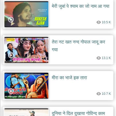
दयाल
मेरी जुबां पे श्याम का जो नाम आ गया
भजन
bawa
lal
dayal
bhajans
10.5 K
शनि
देव
तेरा नट खत नन्द गोपाल जादू कर
भजन
shani
गया
dev
bhajans
13.1 K
आज
का
भजन
मीरा का भाजे इक तारा
bhajan
of
the
day
10.7 K
भजन
जोड़ें
add
bhajans
दुनिया ने दिल दुखाया गोविन्द काम