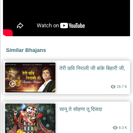
भजन
raam
bhajans
गुरुदेव
भजन
gurudev
bhajans
विविध
Similar Bhajans
भजन
miscellaneous
bhajans
तेरी छवि निराली जी बांके बिहारी जी,
विष्णु
भजन
vishnu
16.7 K
bhajans
बाबा
बालक
सानू ते सोहणा तू दिसदा
नाथ
भजन
baba
balak
8.3 K
nath
bhajans