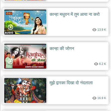
देश
भक्ति
कान्हा मधुवन में तुम आया ना करो
भजन
patriotic
bhajans
13.9 K
खाटू
श्याम
भजन
कान्हा की जोगन
khatu
shaym
bhajans
6.2 K
रानी
सती
दादी
भजन
मुझे द्वारका दिखा दो नंदलाला
rani
sati
dadi
bhajans
16.9 K
बावा
लाल