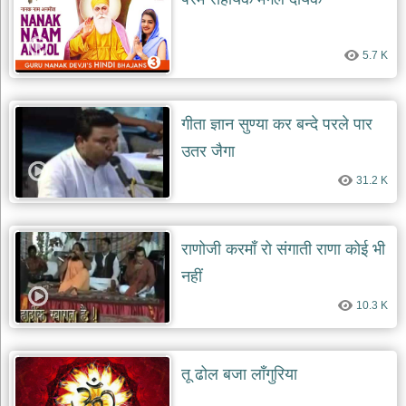
दयाल
भजन
bawa
5.7 K
lal
dayal
bhajans
शनि
गीता ज्ञान सुण्या कर बन्दे परले पार
देव
भजन
उतर जैगा
shani
dev
31.2 K
bhajans
आज
का
राणोजी करमाँ रो संगाती राणा कोई भी
भजन
नहीं
bhajan
of
the
10.3 K
day
भजन
जोड़ें
तू ढोल बजा लाँगुरिया
add
bhajans