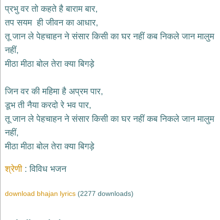
भजन
प्रभु वर तो कहते है बाराम बार,
hanuman
तप सयम ही जीवन का आधार,
bhajans
तू जान ले पेहचाहन ने संसार किसी का घर नहीं कब निकले जान मालुम
साईं
नहीं,
भजन
sai
मीठा मीठा बोल तेरा क्या बिगड़े
bhajans
जैन
जिन वर की महिमा है अप्रम पार,
भजन
jain
डूभ ती नैया करदो रे भव पार,
bhajans
तू जान ले पेहचाहन ने संसार किसी का घर नहीं कब निकले जान मालुम
दुर्गा
नहीं,
भजन
मीठा मीठा बोल तेरा क्या बिगड़े
durga
bhajans
गणेश
श्रेणी
विविध भजन
भजन
ganesh
download bhajan lyrics
(2277 downloads)
bhajans
राम