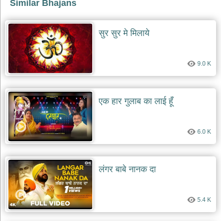
भजन
Similar Bhajans
raam
bhajans
सुर सुर मे मिलाये
गुरुदेव
भजन
gurudev
bhajans
9.0 K
विविध
भजन
miscellaneous
एक हार गुलाब का लाई हूँ
bhajans
विष्णु
भजन
6.0 K
vishnu
bhajans
बाबा
लंगर बाबे नानक दा
बालक
नाथ
भजन
5.4 K
baba
balak
nath
bhajans