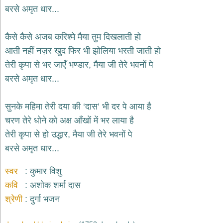
भजन
बरसे अमृत धार...
hanuman
bhajans
कैसे कैसे अजब करिश्मे मैया तुम दिखलाती हो
साईं
आती नहीं नज़र खुद फिर भी झोलिया भरती जाती हो
भजन
sai
तेरी कृपा से भर जाएँ भण्डार, मैया जी तेरे भवनों पे
bhajans
बरसे अमृत धार...
जैन
भजन
jain
सुनके महिमा तेरी दया की ‘दास’ भी दर पे आया है
bhajans
चरण तेरे धोने को अक्ष आँखों में भर लाया है
दुर्गा
तेरी कृपा से हो उद्धार, मैया जी तेरे भवनों पे
भजन
बरसे अमृत धार...
durga
bhajans
गणेश
स्वर
कुमार विशु
भजन
कवि
अशोक शर्मा दास
ganesh
bhajans
श्रेणी
दुर्गा भजन
राम