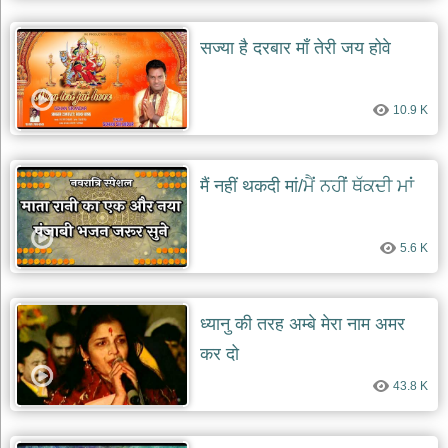
सज्या है दरबार माँ तेरी जय होवे
10.9 K
मैं नहीं थकदी मां/ਮੈਂ ਨਹੀਂ ਥੱਕਦੀ ਮਾਂ
5.6 K
ध्यानु की तरह अम्बे मेरा नाम अमर
कर दो
43.8 K