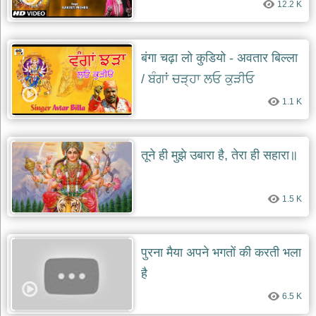
12.2 K
दयाल
भजन
bawa
lal
dayal
बंगा चढ़ा लो कुडियो - अवतार बिल्ला
bhajans
/ ਬੰਗਾਂ ਚੜ੍ਹਾ ਲਓ ਕੁੜੀਓ
शनि
देव
1.1 K
भजन
shani
dev
bhajans
तूने ही मुझे उबारा है, तेरा ही सहारा॥
आज
का
भजन
1.5 K
bhajan
of
the
day
पुरना मैया अपने भगतों की करती भला
भजन
है
जोड़ें
add
6.5 K
bhajans