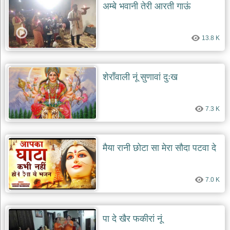
अम्बे भवानी तेरी आरती गाऊं
13.8 K
शेराँवाली नूं सुणावां दुःख
7.3 K
मैया रानी छोटा सा मेरा सौदा पटवा दे
7.0 K
पा दे खैर फकीरां नूं