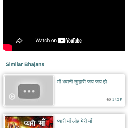
भजन
raam
bhajans
गुरुदेव
भजन
gurudev
bhajans
विविध
भजन
miscellaneous
bhajans
Similar Bhajans
विष्णु
भजन
vishnu
माँ भवानी तुम्हारी जय जय हो
bhajans
बाबा
17.2 K
बालक
नाथ
भजन
baba
प्यारी माँ ओह मेरी माँ
balak
nath
bhajans