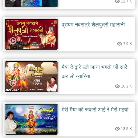
12.7 K
दयाल
भजन
bawa
lal
dayal
प्रथम नवरात्रे शैलपुत्री महारानी
bhajans
शनि
देव
7.9 K
भजन
shani
dev
bhajans
मैया दे द्वारे उते जाना भगतो जी सारे
आज
कर लो त्यारिया
का
10.2 K
भजन
bhajan
of
the
day
मेरी मैया की सवारी आई रे मेरी मइयां
भजन
जोड़ें
add
13.5 K
bhajans