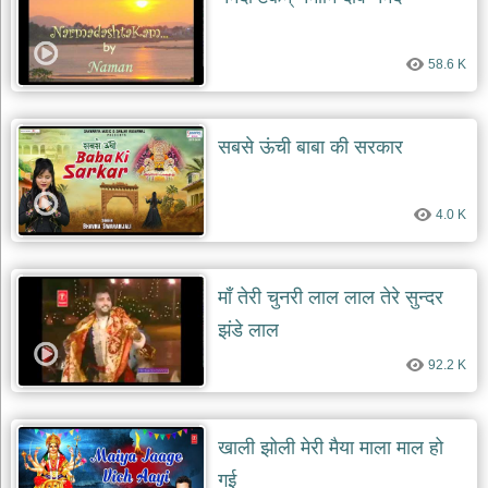
दयाल
भजन
bawa
58.6 K
lal
dayal
bhajans
शनि
सबसे ऊंची बाबा की सरकार
देव
भजन
shani
dev
4.0 K
bhajans
आज
का
माँ तेरी चुनरी लाल लाल तेरे सुन्दर
भजन
झंडे लाल
bhajan
of
the
92.2 K
day
भजन
जोड़ें
खाली झोली मेरी मैया माला माल हो
add
bhajans
गई