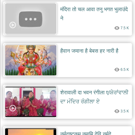
मंदिरा तो चल आवा तनु भगत भुलाउंदे
देश
भक्ति
ने
भजन
7.5 K
patriotic
bhajans
खाटू
श्याम
हैवान जमाना है बेबस हर नारी है
भजन
khatu
shaym
bhajans
6.5 K
रानी
सती
दादी
शेरावाली दा भवन रंगीला ए/ਸ਼ੇਰਾਂਵਾਲੀ
भजन
ਦਾ ਮੰਦਿਰ ਰੰਗੀਲਾ ਏ
rani
sati
3.5 K
dadi
bhajans
बावा
लाल
नर्मदाष्टकम् नमामि देवि नर्मदे