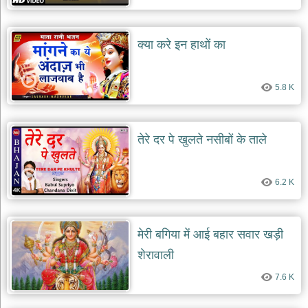
भजन
raam
bhajans
क्या करे इन हाथों का
गुरुदेव
भजन
gurudev
bhajans
5.8 K
विविध
भजन
miscellaneous
तेरे दर पे खुलते नसीबों के ताले
bhajans
विष्णु
भजन
6.2 K
vishnu
bhajans
बाबा
मेरी बगिया में आई बहार सवार खड़ी
बालक
शेरावाली
नाथ
भजन
7.6 K
baba
balak
nath
bhajans