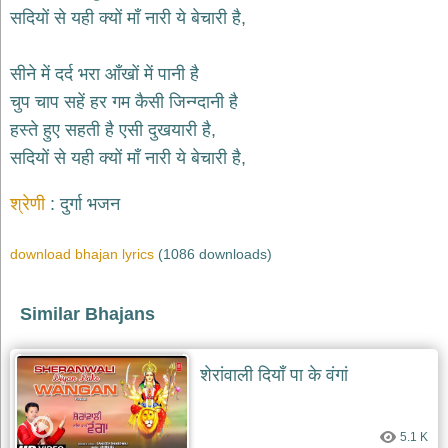
भजन
सदियों से यही क्यों माँ नारी ये बेचारी है,
hanuman
bhajans
सीने में दर्द भरा आँखों में पानी है
साईं
चुप चाप सहें हर गम कैसी जिन्ग्दानी है
भजन
sai
हस्ते हुए सहती है एसी दुखयारी है,
bhajans
सदियों से यही क्यों माँ नारी ये बेचारी है,
जैन
भजन
श्रेणी
दुर्गा भजन
jain
bhajans
download bhajan lyrics
(1086 downloads)
दुर्गा
भजन
durga
bhajans
Similar Bhajans
गणेश
भजन
शेरांवाली दियाँ पा के वंगां
ganesh
bhajans
राम
5.1 K