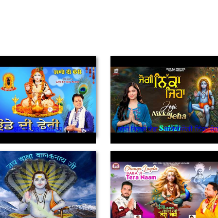
झंडे दी फेरी ओनी आ
जोगी निक्का जेहा - सलोनी/ਜੋਗੀ ਨਿੱਕਾ ਜੇ