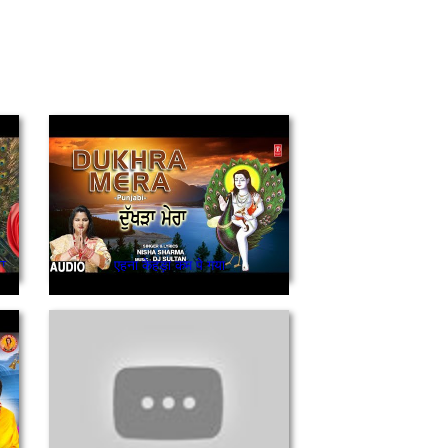
ਹਾ
एहना केहड़ा कम पे गया