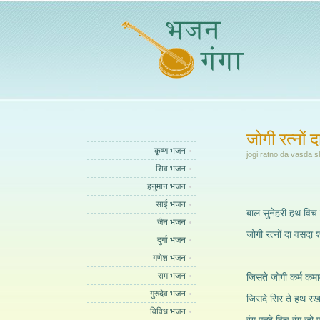
जोगी रत्नों
कृष्ण भजन
jogi ratno da vasda s
शिव भजन
हनुमान भजन
साईं भजन
बाल सुनेहरी हथ विच च
जैन भजन
जोगी रत्नों दा वसदा
दुर्गा भजन
गणेश भजन
राम भजन
जिसते जोगी कर्म कमावे
गुरुदेव भजन
जिसदे सिर ते हथ रखदे 
विविध भजन