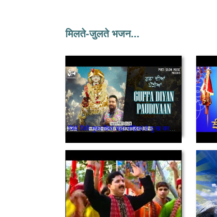
मिलते-जुलते भजन...
जिवें जिवें गुफा दियां चढ़ां पौड़ियां,वे दुःख काटदे जोगिया मेरे