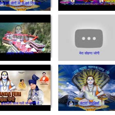
पौणाहारी जोगी आ के दर्स दिखा जा
ਚੰਗਾ ਲੱਗਦਾ ਬਾਬਾ ਜੀ ਤੇਰਾ ਨਾਂਅ
लाइया जे तोड़ निभाभी
मेरा सोहणा जोगी
झंडाफेरी आज गली चो लंगनी है
जटावां सोहनियाँ