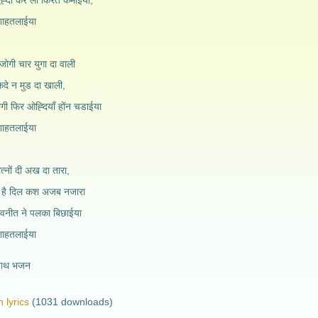
ो एह्दा कर लो किरत कमाईया,
 शाहतलाईया
 जोगी चार युगा दा वाली
कदे न मुड दा खाली,
गी फिर ओह्दियाँ होंन चडाईया
 शाहतलाईया
त्नों दी अख दा तारा,
 दा है दिल कश अजब नजारा
नवनीत ने पलका बिछाईया
 शाहतलाईया
नाथ भजन
 lyrics
(1031 downloads)