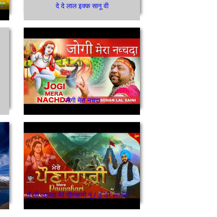
दे दे लाल इक्क सानू वी
जोगी मेरा नचदा
तूँ की जाणदा मेरे पौणाहारी नूं / ਤੂੰ ਕੀ ਜਾਣਦਾ ਮੇਰੇ ਪੌਣਾਹਾਰੀ ਨੂੰ