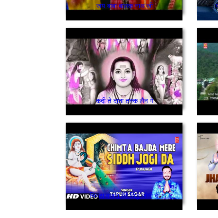
जय बाबा बालक नाथ जी
कदी ते दाता तक्क लैन गे
चिमटा वजदा मेरे सिद्ध जोगी दा