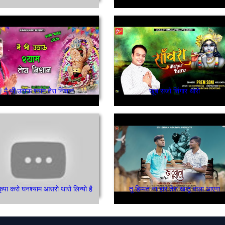
मै भी उठाऊ श्याम तेरा निशान
खूब सजो शिंगार थारो
कृपा करो घनश्याम आसरो थारो लिन्यो है
तू हिम्मत ना हार तेरा खाटू वाला आएगा