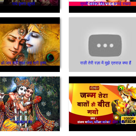
राधे कृष्णा झूमते
मुरली वालेया दीवाना तू बनाई रखदा
ॐ जय श्री राधा जय श्री कृष्ण
राज़ी तेरी रज़ा में मुझे एतराज़ क्या हैं
मनमोहन मेरे
जन्म तेरा बातो ही बीत गयो