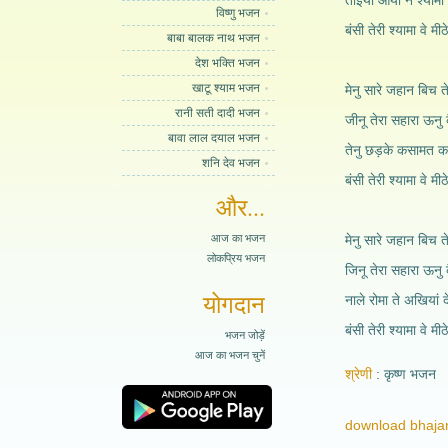
ताइयां आया न श्यामा त
विष्णु भजन
बंसी तेरी श्यामा वे मी
बाबा बालक नाथ भजन
देश भक्ति भजन
खाटू श्याम भजन
मेनु सारे जहान बिच त
रानी सती दादी भजन
जीनू तेरा सहारा ऊनु क
बावा लाल दयाल भजन
तेनु छड़के कसामत क
शनि देव भजन
बंसी तेरी श्यामा वे मी
और...
आज का भजन
मेनु सारे जहान बिच त
लोकप्रिय भजन
जिनू तेरा सहारा ऊनु 
योगदान
नाले रोमा ते अखियां द
बंसी तेरी श्यामा वे मी
भजन जोड़ें
आज का भजन चुनें
श्रेणी
कृष्ण भजन
download bhajan