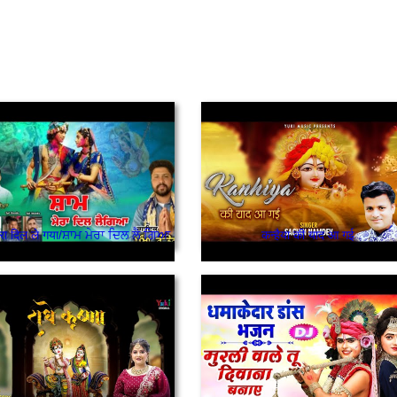
मेरा दिल ले गया/ਸ਼ਾਮ ਮੇਰਾ ਦਿਲ ਲੈ ਗਿਆ
कन्हैया की याद आ गई