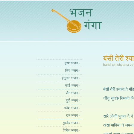
बंसी तेरी श्य
कृष्ण भजन
bansi teri shyama ve
शिव भजन
हनुमान भजन
साईं भजन
बंसी तेरी श्यामा वे मी
जैन भजन
जीनू सुनके निमानी जि
दुर्गा भजन
गणेश भजन
राम भजन
सारे लोकी पुकार दे ने
गुरुदेव भजन
असा पापिया ने जपया 
विविध भजन