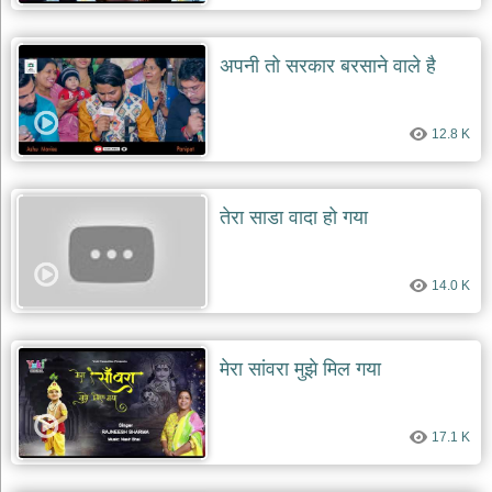
देश
भक्ति
अपनी तो सरकार बरसाने वाले है
भजन
patriotic
bhajans
12.8 K
खाटू
श्याम
भजन
तेरा साडा वादा हो गया
khatu
shaym
bhajans
14.0 K
रानी
सती
दादी
भजन
मेरा सांवरा मुझे मिल गया
rani
sati
dadi
bhajans
17.1 K
बावा
लाल