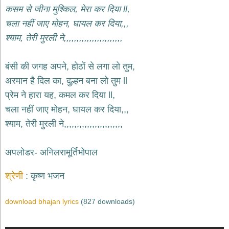
भजन
कसम से जीना मुश्किल, मेरा कर दिया ll,
hanuman
चला नहीं जाए मोहन, घायल कर दिया,,,
bhajans
श्याम, तेरी मुरली ने,,,,,,,,,,,,,,,,,,,,,,,
साईं
भजन
sai
बंसी की जगह अपने, होठों से लगा लो तुम,
bhajans
अरमान है दिल का, दुल्हन बना लो तुम ll
जैन
प्रेम ने हारा यह, कमल कर दिया ll,
भजन
jain
चला नहीं जाए मोहन, घायल कर दिया,,,
bhajans
श्याम, तेरी मुरली ने,,,,,,,,,,,,,,,,,,,,,,,
दुर्गा
भजन
अपलोडर- अनिलरामूर्तिभोपाल
durga
bhajans
गणेश
श्रेणी
कृष्ण भजन
भजन
ganesh
download bhajan lyrics
(827 downloads)
bhajans
राम