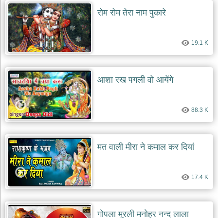
दयाल
रोम रोम तेरा नाम पुकारे
भजन
bawa
lal
dayal
bhajans
19.1 K
शनि
देव
भजन
आशा रख पगली वो आयेंगे
shani
dev
bhajans
88.3 K
आज
का
भजन
मत वाली मीरा ने कमाल कर दियां
bhajan
of
the
day
17.4 K
भजन
जोड़ें
add
bhajans
गोपला मुरली मनोहर नन्द लाला