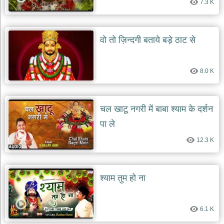
7.3 K
दयाल
भजन
bawa
lal
dayal
वो तो ज़िन्दगी बताये बड़े ठाट से
bhajans
शनि
देव
8.0 K
भजन
shani
dev
bhajans
चल खाटू नगरी में बाबा श्याम के दर्शन
आज
पा ले
का
12.3 K
भजन
bhajan
of
the
day
श्याम तुम हो ना
भजन
जोड़ें
add
6.1 K
bhajans