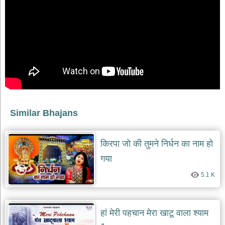
भजन
raam
bhajans
गुरुदेव
भजन
gurudev
bhajans
विविध
भजन
miscellaneous
bhajans
Similar Bhajans
विष्णु
भजन
vishnu
किरपा जो की तुमने निर्धन का नाम हो
bhajans
गया
बाबा
5.1 K
बालक
नाथ
भजन
baba
हां मेरी पहचान मेरा खाटू वाला श्याम
balak
nath
bhajans