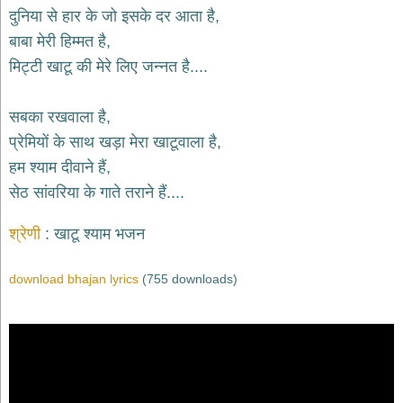
भजन
दुनिया से हार के जो इसके दर आता है,
hanuman
बाबा मेरी हिम्मत है,
bhajans
मिट्टी खाटू की मेरे लिए जन्नत है....
साईं
भजन
sai
सबका रखवाला है,
bhajans
प्रेमियों के साथ खड़ा मेरा खाटूवाला है,
जैन
हम श्याम दीवाने हैं,
भजन
jain
सेठ सांवरिया के गाते तराने हैं....
bhajans
दुर्गा
श्रेणी
खाटू श्याम भजन
भजन
durga
bhajans
download bhajan lyrics
(755 downloads)
गणेश
भजन
ganesh
bhajans
राम