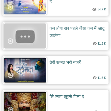
है
देश
14.7 K
भक्ति
भजन
patriotic
bhajans
कब होगा सब पहले जैसा कब मैं खाटू
खाटू
जाऊंगा,
श्याम
11.2 K
भजन
khatu
shaym
bhajans
तेरी रहमत भरी नज़रें
रानी
सती
दादी
11.6 K
भजन
rani
sati
dadi
bhajans
मेरे श्याम तुझसे मिला है
बावा
लाल